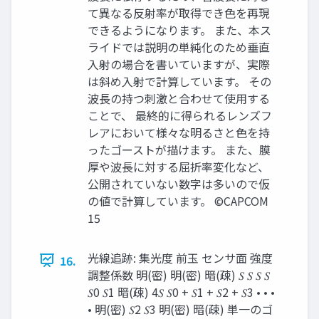
て異なる反射率が取得でき色を再現
できるようになります。 また、本ス
ライドでは説明の単純化のため垂直
入射の場合を書いていますが、実際
は斜め入射で計算しています。 その
波長の持つ刺激と合わせて使用する
ことで、 最終的に得られるレンズフ
レアにおいて様々な明るさと色を持
ったゴーストが描けます。 また、膜
厚や波長に対する屈折率変化など、
公開されていない数字は多いので仮
の値で計算しています。 ©CAPCOM
15
光線追跡: 集光度 前玉 センサ面 強度
16.
調整係数 明(密) 明(密) 暗(疎) 𝑆 𝑆 𝑆 𝑆
𝑆0 𝑆1 暗(疎) 4𝑆 𝑆0 + 𝑆1 + 𝑆2 + 𝑆3 • • •
• 明(密) 𝑆2 𝑆3 明(密) 暗(疎) 単一のゴ