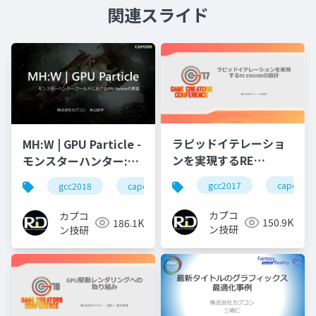
関連スライド
ラピッドイテレーショ
MH:W | GPU Particle -
ンを実現するRE
モンスターハンター:ワ
ENGINEの設計
ールドにおけるGPU
gcc2017
capcom
gcc2018
capcom
r&d
カプコン
Particleの実装
カプコ
カプコ
150.9K
186.1K
ン技研
ン技研