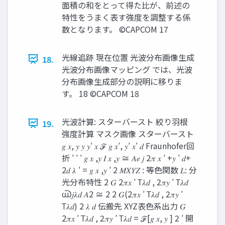
面積の和をとって得た比が、前述の
特性をうまく表す強度を調整する係
数となります。 ©CAPCOM 17
光線追跡 現在位置 光波分布画像生成
18.
光波分布画像マッピング では、光波
分布画像生成部分の説明に移りま
す。 18 ©CAPCOM 18
光波計算: スターバースト 絞り羽根
19.
強度計算 マスク画像 スターバースト
𝑔 𝑥, 𝑦 𝑦 𝑦′ 𝑥 ℱ 𝑔 𝑥′, 𝑦′ 𝑥′ 𝑑 Fraunhofer回
折 ′ ′ ′ 𝑔 𝑥 ,𝑦 𝐼 𝑥 ,𝑦 ≅ 𝐴𝑒 𝑗 2𝜋 𝑥 ′ +𝑦 ′ 𝑑+
2𝑑 𝜆 ′ = 𝑔 𝑥 ,𝑦 ′ 2 𝑀𝑋𝑌𝑍 : 等色関数 𝐿: 分
光分布特性 2 𝐺 2𝜋𝑥 ′ Τ𝜆𝑑 , 2𝜋𝑦 ′ Τ𝜆𝑑
൘𝑗𝜆𝑑 𝐴2 ≅ 2 2 𝐺(2𝜋𝑥 ′ Τ𝜆𝑑 , 2𝜋𝑦 ′
Τ𝜆𝑑) 2 𝜆 𝑑 伝搬先 XYZ表色系出力 𝐺
2𝜋𝑥 ′ Τ𝜆𝑑 , 2𝜋𝑦 ′ Τ𝜆𝑑 = ℱ[𝑔 𝑥, 𝑦 ] 2 ′ 開