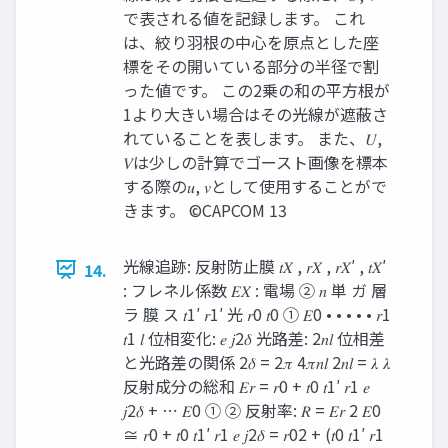
で表される値を記録します。 これ
は、絞り羽根の中心を原点とした座
標をその開いている部分の半径で割
った値です。 この2乗の和の平方根が
1より大きい場合はその光線が遮蔽さ
れていることを表します。 また、𝑈,
𝑉は少しの計算でゴースト画像を標本
する際の𝑢, 𝑣として使用することがで
きます。 ©CAPCOM 13
光線追跡: 反射防止膜 𝑡𝑋 , 𝑟𝑋 , 𝑟𝑋′ , 𝑡𝑋′
14.
: フレネル係数 𝐸𝑋 : 電場 ② 𝑛 単 ガ 層
ラ 膜 ス 𝑡1′ 𝑟1′ 光 𝑟0 𝑡0 ① 𝐸0 • • • • • 𝑟1
𝑡1 𝑙 位相変化: 𝑒 𝑗2𝛿 光路差: 2𝑛𝑙 位相差
と光路差の関係 2𝛿 = 2𝜋 4𝜋𝑛𝑙 2𝑛𝑙 = 𝜆 𝜆
反射成分の総和 𝐸𝑟 = 𝑟0 + 𝑡0 𝑡1′ 𝑟1 𝑒
𝑗2𝛿 + ⋯ 𝐸0 ① ② 反射率: 𝑅 = 𝐸𝑟 2 𝐸0
≅ 𝑟0 + 𝑡0 𝑡1′ 𝑟1 𝑒 𝑗2𝛿 = 𝑟02 + (𝑡0 𝑡1′ 𝑟1