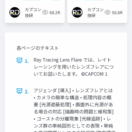
カプコン
カプコン
68.2K
56.8K
技研
技研
各ページのテキスト
Ray Tracing Lens Flare では、レイト
1.
レーシングを用いたレンズフレアにつ
いてお話いたします。 ©CAPCOM 1
アジェンダ [導入] • レンズフレアとは
2.
• カメラの簡単な構造 • 処理内容の概
要 [光源遮蔽処理] • 画面外に光源があ
る場合の対応 [描画時の問題と緩和策]
• ゴーストの分離現象 [光線追跡] • レ
ンズ群の単純図形としての表現 • 単純