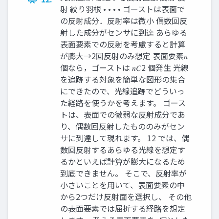
射 絞り羽根 • • • • ゴーストは表面で
の反射成分．反射率は微小 偶数回反
射した成分がセンサに到達 あらゆる
表面要素での反射を考慮すると計算
が膨大→2回反射のみ想定 表面要素𝑛
個なら，ゴーストは 𝑛𝐶2 個発生 光線
を追跡する対象を簡単な図形の集合
にできたので、光線追跡でどういっ
た経路を使うかを考えます。 ゴース
トは、表面での微弱な反射成分であ
り、偶数回反射したもののみがセン
サに到達して現れます。 12 では、偶
数回反射するあらゆる光線を想定す
るかといえば計算が膨大になるため
到底できません。 そこで、反射率が
小さいことを用いて、表面要素の中
から2つだけ反射面を選択し、 その他
の表面要素では屈折する経路を想定