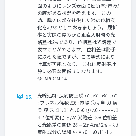
図のようにレンズ表面に屈折率𝑛厚み𝑙
の膜がある状況を考えます。 この
時、膜の内部を往復した際の位相変
化を𝑒 𝑗2𝛿 としておきましょう。 屈折
率と実際の厚みから垂直入射時の光
路差は2𝑛𝑙であり、位相差は光路差で
表すことができます。 位相差は勝手
に決めた値ですが、この等式により
計算が可能となり、 これは反射率計
算に必要な関係式になります。
©CAPCOM 14
光線追跡: 反射防止膜 𝑡𝑋 , 𝑟𝑋 , 𝑟𝑋′ , 𝑡𝑋′
15.
: フレネル係数 𝐸𝑋 : 電場 ② 𝑛 単 ガ 層
ラ 膜 ス 𝑡1′ 𝑟1′ 光 𝑟0 𝑡0 ① 𝐸0 • • • • • 𝑟1
𝑡1 𝑙 位相変化: 𝑒 𝑗2𝛿 光路差: 2𝑛𝑙 位相差
と光路差の関係 2𝛿 = 2𝜋 4𝜋𝑛𝑙 2𝑛𝑙 = 𝜆 𝜆
反射成分の総和 𝐸𝑟 = 𝑟0 + 𝑡0 𝑡1′ 𝑟1 𝑒