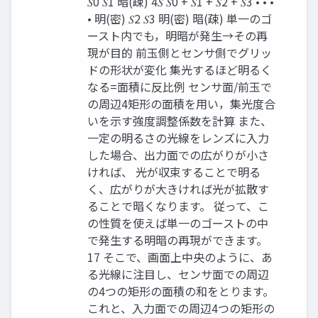
𝑆0 𝑆1 暗(疎) 4𝑆 𝑆0 + 𝑆1 + 𝑆2 + 𝑆3 • • •
• 明(密) 𝑆2 𝑆3 明(密) 暗(疎) 単一のゴ
ースト内でも，明暗が発生→その再
現が目的 前玉側とセンサ側でグリッ
ドの形状が変化 集光するほど明るく
なる=面積に反比例 センサ面/前玉で
の周辺4矩形の面積を用い，集光度合
いを示す強度調整係数を計算 また、
一定の明るさの光線をレンズに入力
した場合、出力面での広がりが小さ
ければ、 光が収束することで明る
く、広がりが大きければ光が拡散す
ることで暗くなります。 従って、こ
の性質を使えば単一のゴーストの中
で発生する明暗の再現ができます。
17 そこで、画面上中央のように、あ
る光線に注目し、センサ面での周辺
の4つの矩形の面積の和をとります。
これと、入力面での周辺4つの矩形の