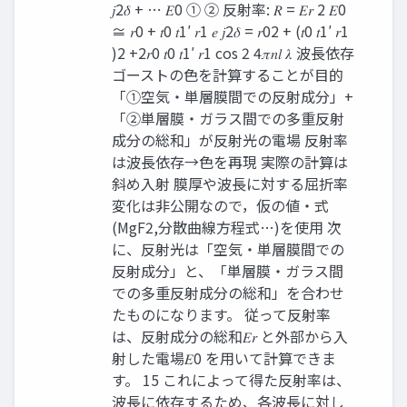
𝑗2𝛿 + ⋯ 𝐸0 ① ② 反射率: 𝑅 = 𝐸𝑟 2 𝐸0
≅ 𝑟0 + 𝑡0 𝑡1′ 𝑟1 𝑒 𝑗2𝛿 = 𝑟02 + (𝑡0 𝑡1′ 𝑟1
)2 +2𝑟0 𝑡0 𝑡1′ 𝑟1 cos 2 4𝜋𝑛𝑙 𝜆 波長依存
ゴーストの色を計算することが目的
「①空気・単層膜間での反射成分」+
「②単層膜・ガラス間での多重反射
成分の総和」が反射光の電場 反射率
は波長依存→色を再現 実際の計算は
斜め入射 膜厚や波長に対する屈折率
変化は非公開なので，仮の値・式
(MgF2,分散曲線方程式…)を使用 次
に、反射光は「空気・単層膜間での
反射成分」と、「単層膜・ガラス間
での多重反射成分の総和」を合わせ
たものになります。 従って反射率
は、反射成分の総和𝐸𝑟 と外部から入
射した電場𝐸0 を用いて計算できま
す。 15 これによって得た反射率は、
波長に依存するため、各波長に対し