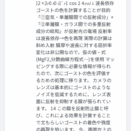
)2 +2𝑟0 𝑡0 𝑡1′ 𝑟1 cos 2 4𝜋𝑛𝑙 𝜆 波長依存
ゴーストの色を計算することが目的
「①空気・単層膜間での反射成分」+
「②単層膜・ガラス間での多重反射
成分の総和」が反射光の電場 反射率
は波長依存→色を再現 実際の計算は
斜め入射 膜厚や波長に対する屈折率
変化は非公開なので，仮の値・式
(MgF2,分散曲線方程式…)を使用 マッ
ピングする際に必要な情報が得られ
たので、次にゴーストの色を評価す
るための処理に移ります。 カメラの
レンズは基本的にゴーストのような
ノイズを低減するために、レンズ表
面に反射を抑制する膜が張られてい
ます。 14 この膜を反射防止膜と呼
び、これによる効果を計算すること
で尤もらしいゴーストの着色や強度
の再現を狙います。 今、画面左上の