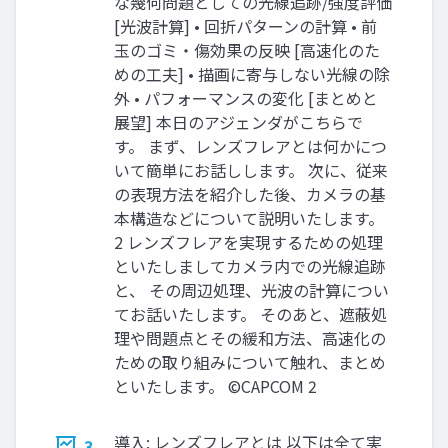
な幾何問題としての光線追跡/強度評価
[光波計算] • 回折パターンの計算 • 前
玉のゴミ・傷効果の反映 [高速化のた
めの工夫] • 描画に寄与しない光線の除
外 • パフォーマンスの変化 [まとめと
展望] 本日のアジェンダがこちらで
す。 まず、レンズフレアとは何かにつ
いて簡単にお話しします。 次に、従来
の表現方法を紹介した後、カメラの基
本構造などについて説明いたします。
2 レンズフレアを実現するための処理
といたしましてカメラ内での光線追跡
と、 その周辺処理、光波の計算につい
てお話いたします。 そのあと、遮蔽処
理や問題点とその緩和方法、高速化の
ための取り組みについて触れ、まとめ
といたします。 ©CAPCOM 2
導入: レンズフレアとは 以下は全て実
3.