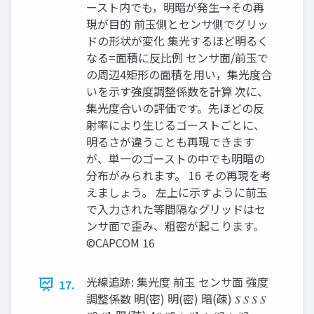
ースト内でも，明暗が発生→その再
現が目的 前玉側とセンサ側でグリッ
ドの形状が変化 集光するほど明るく
なる=面積に反比例 センサ面/前玉で
の周辺4矩形の面積を用い，集光度合
いを示す強度調整係数を計算 次に、
集光度合いの評価です。先ほどの反
射率により生じるゴーストごとに、
明るさが違うことも再現できます
が、単一のゴーストの中でも明暗の
分布がみられます。 16 その再現を考
えましょう。 左上に示すように前玉
で入力された等間隔なグリッドはセ
ンサ面で歪み、粗密が起こります。
©CAPCOM 16
光線追跡: 集光度 前玉 センサ面 強度
17.
調整係数 明(密) 明(密) 暗(疎) 𝑆 𝑆 𝑆 𝑆