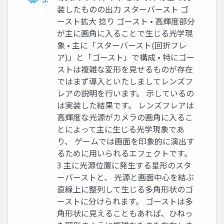
装したものの出力 スターバースト ゴ
ースト拡大 捻り ゴースト • 高輝度部分
が主に画角に入ることで生じる光学現
象 • 主に「スターバースト(回折フレ
ア)」と「ゴースト」で構成 • 特にゴー
ストは複雑な変形を見せるものが存在
ではまず導入といたしましてレンズフ
レアの説明を行います。 示しているの
は実装した結果です。 レンズフレアは
高輝度な光源がカメラの画角に入るこ
とによって主に生じる光学現象であ
り、 ゲームでは画面を印象的に演出す
るために用いられるエフェクトです。
3 主に光源位置に発生する星形のスタ
ーバーストと、 光源と画面中心を結ぶ
直線上に整列して生じる多角形状のゴ
ーストに分けられます。 ゴーストは多
角形状に見えることもあれば、ひねっ