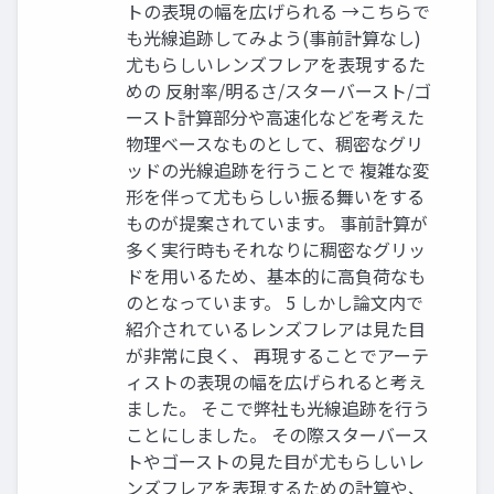
トの表現の幅を広げられる →こちらで
も光線追跡してみよう(事前計算なし)
尤もらしいレンズフレアを表現するた
めの 反射率/明るさ/スターバースト/ゴ
ースト計算部分や高速化などを考えた
物理ベースなものとして、稠密なグリ
ッドの光線追跡を行うことで 複雑な変
形を伴って尤もらしい振る舞いをする
ものが提案されています。 事前計算が
多く実行時もそれなりに稠密なグリッ
ドを用いるため、基本的に高負荷なも
のとなっています。 5 しかし論文内で
紹介されているレンズフレアは見た目
が非常に良く、 再現することでアーテ
ィストの表現の幅を広げられると考え
ました。 そこで弊社も光線追跡を行う
ことにしました。 その際スターバース
トやゴーストの見た目が尤もらしいレ
ンズフレアを表現するための計算や、