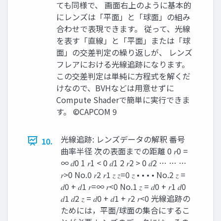
ても同様で、 画面右上のように基本的
にレンズは「平面」と「球面」の組み
合わせで表現できます。 従って、光線
を表す「直線」と「平面」または「球
面」の交差判定の繰り返しが、 レンズ
フレアにおける光線追跡になります。
この交差判定は単純に方程式を解くだ
けなので、BVHなどは用意せずに
Compute Shaderで簡単に実行できま
す。 ©CAPCOM 9
光線追跡: レンズデータの解釈 番号
10.
曲率半径 次の表面までの距離 0 𝑟0 =
∞ 𝑑0 1 𝑟1 < 0 𝑑1 2 𝑟2 > 0 𝑑2 … … …
𝑟>0 No.0 𝑟2 𝑟1 𝑧 𝑧=0 𝑧 • • • • No.2 𝑧 =
𝑑0 + 𝑑1 𝑟=∞ 𝑟<0 No.1 𝑧 = 𝑑0 + 𝑟1 𝑑0
𝑑1 𝑑2 𝑧 = 𝑑0 + 𝑑1 + 𝑟2 𝑟<0 光線追跡の
ためには，平面/球面の集合にするこ