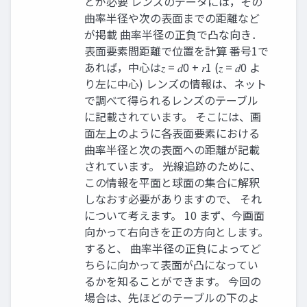
とが必要 レンズのデータには，その
曲率半径や次の表面までの距離など
が掲載 曲率半径の正負で凸な向き．
表面要素間距離で位置を計算 番号1で
あれば，中心は𝑧 = 𝑑0 + 𝑟1 (𝑧 = 𝑑0 よ
り左に中心) レンズの情報は、ネット
で調べて得られるレンズのテーブル
に記載されています。 そこには、画
面左上のように各表面要素における
曲率半径と次の表面への距離が記載
されています。 光線追跡のために、
この情報を平面と球面の集合に解釈
しなおす必要がありますので、 それ
について考えます。 10 まず、今画面
向かって右向きを正の方向とします。
すると、 曲率半径の正負によってど
ちらに向かって表面が凸になってい
るかを知ることができます。 今回の
場合は、先ほどのテーブルの下のよ