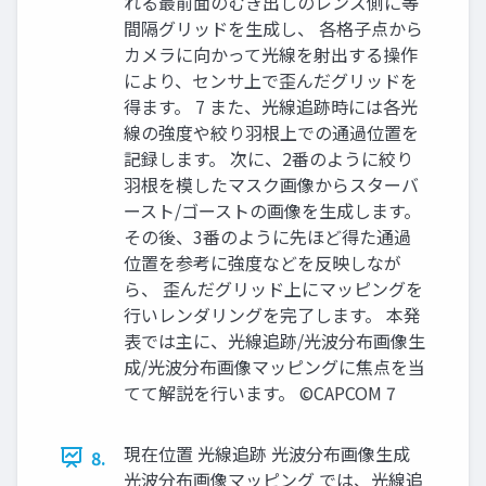
れる最前面のむき出しのレンズ側に等
間隔グリッドを生成し、 各格子点から
カメラに向かって光線を射出する操作
により、センサ上で歪んだグリッドを
得ます。 7 また、光線追跡時には各光
線の強度や絞り羽根上での通過位置を
記録します。 次に、2番のように絞り
羽根を模したマスク画像からスターバ
ースト/ゴーストの画像を生成します。
その後、3番のように先ほど得た通過
位置を参考に強度などを反映しなが
ら、 歪んだグリッド上にマッピングを
行いレンダリングを完了します。 本発
表では主に、光線追跡/光波分布画像生
成/光波分布画像マッピングに焦点を当
てて解説を行います。 ©CAPCOM 7
現在位置 光線追跡 光波分布画像生成
8.
光波分布画像マッピング では、光線追