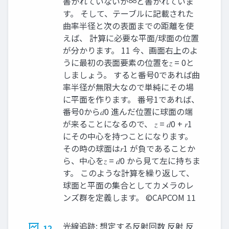
書かれていないか∞と書かれていま
す。 そして、テーブルに記載された
曲率半径と次の表面までの距離を使
えば、 計算に必要な平面/球面の位置
が分かります。 11 今、画面右上のよ
うに最初の表面要素の位置を𝑧 = 0と
しましょう。 すると番号0であれば曲
率半径が無限大なので単純にその場
に平面を作ります。 番号1であれば、
番号0から𝑑0 進んだ位置に球面の端
が来ることになるので、 𝑧 = 𝑑0 + 𝑟1
にその中心を持つことになります。
その時の球面は𝑟1 が負であることか
ら、中心を𝑧 = 𝑑0 から見て左に持ちま
す。 このような計算を繰り返して、
球面と平面の集合としてカメラのレ
ンズ群を定義します。 ©CAPCOM 11
光線追跡: 想定する反射回数 反射 反
12.