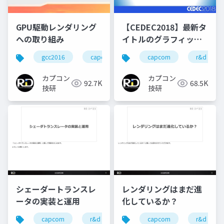
GPU駆動レンダリング
【CEDEC2018】最新タ
への取り組み
イトルのグラフィック
ス最適化事例
gcc2016
capcom
re engine
capcom
r&d
r&d
カプコン
カプコン
92.7K
68.5K
技研
技研
シェーダートランスレ
レンダリングはまだ進
ータの実装と運用
化しているか？
capcom
r&d
カプコン
capcom
カプコン技研
r&d