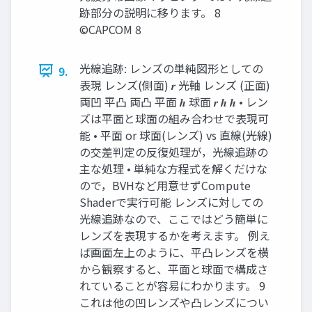
跡部分の説明に移ります。 8
©CAPCOM 8
光線追跡: レンズの単純図形としての
9.
表現 レンズ(側面) 𝒓 光軸 レンズ (正面)
両凹 平凸 両凸 平面 𝒉 球面 𝒓 𝒉 𝒉 • レン
ズは平面と球面の組み合わせで表現可
能 • 平面 or 球面(レンズ) vs 直線(光線)
の交差判定の反復処理が，光線追跡の
主な処理 • 単純な方程式を解くだけな
ので，BVHなど用意せずCompute
Shaderで実行可能 レンズに対しての
光線追跡なので、ここではどう簡単に
レンズを表現するかを考えます。 例え
ば画面左上のように、平凸レンズを横
から観察すると、平面と球面で構成さ
れていることが容易にわかります。 9
これは他の凹レンズや凸レンズについ