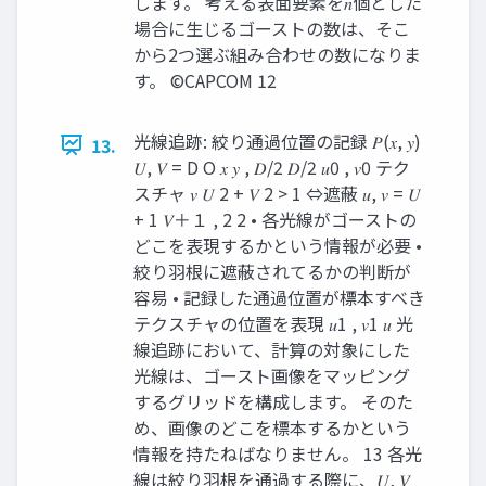
します。 考える表面要素を𝑛個とした
場合に生じるゴーストの数は、そこ
から2つ選ぶ組み合わせの数になりま
す。 ©CAPCOM 12
光線追跡: 絞り通過位置の記録 𝑃(𝑥, 𝑦)
13.
𝑈, 𝑉 = D O 𝑥 𝑦 , 𝐷/2 𝐷/2 𝑢0 , 𝑣0 テク
スチャ 𝑣 𝑈 2 + 𝑉 2 > 1 ⇔遮蔽 𝑢, 𝑣 = 𝑈
+ 1 𝑉＋１ , 2 2 • 各光線がゴーストの
どこを表現するかという情報が必要 •
絞り羽根に遮蔽されてるかの判断が
容易 • 記録した通過位置が標本すべき
テクスチャの位置を表現 𝑢1 , 𝑣1 𝑢 光
線追跡において、計算の対象にした
光線は、ゴースト画像をマッピング
するグリッドを構成します。 そのた
め、画像のどこを標本するかという
情報を持たねばなりません。 13 各光
線は絞り羽根を通過する際に、𝑈, 𝑉