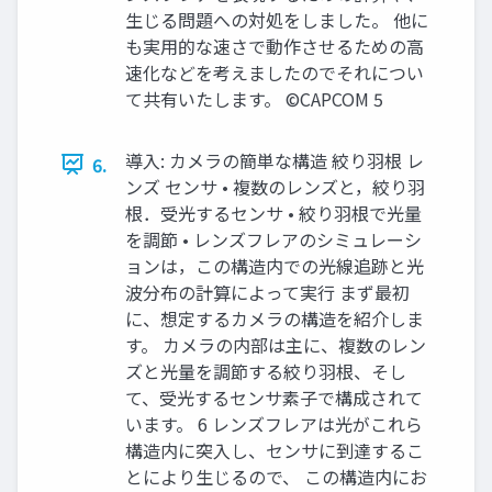
生じる問題への対処をしました。 他に
も実用的な速さで動作させるための高
速化などを考えましたのでそれについ
て共有いたします。 ©CAPCOM 5
導入: カメラの簡単な構造 絞り羽根 レ
6.
ンズ センサ • 複数のレンズと，絞り羽
根．受光するセンサ • 絞り羽根で光量
を調節 • レンズフレアのシミュレーシ
ョンは，この構造内での光線追跡と光
波分布の計算によって実行 まず最初
に、想定するカメラの構造を紹介しま
す。 カメラの内部は主に、複数のレン
ズと光量を調節する絞り羽根、そし
て、受光するセンサ素子で構成されて
います。 6 レンズフレアは光がこれら
構造内に突入し、センサに到達するこ
とにより生じるので、 この構造内にお