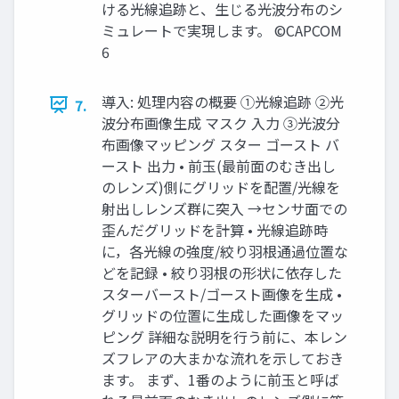
ける光線追跡と、生じる光波分布のシ
ミュレートで実現します。 ©CAPCOM
6
導入: 処理内容の概要 ①光線追跡 ②光
7.
波分布画像生成 マスク 入力 ③光波分
布画像マッピング スター ゴースト バ
ースト 出力 • 前玉(最前面のむき出し
のレンズ)側にグリッドを配置/光線を
射出しレンズ群に突入 →センサ面での
歪んだグリッドを計算 • 光線追跡時
に，各光線の強度/絞り羽根通過位置な
どを記録 • 絞り羽根の形状に依存した
スターバースト/ゴースト画像を生成 •
グリッドの位置に生成した画像をマッ
ピング 詳細な説明を行う前に、本レン
ズフレアの大まかな流れを示しておき
ます。 まず、1番のように前玉と呼ば