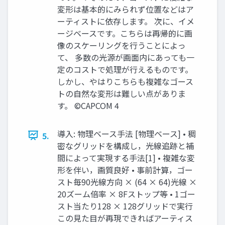
変形は基本的にみられず位置などはア
ーティストに依存します。 次に、イメ
ージベースです。こちらは再帰的に画
像のスケーリングを行うことによっ
て、 多数の光源が画面内にあっても一
定のコストで処理が行えるものです。
しかし、やはりこちらも複雑なゴース
トの自然な変形は難しい点がありま
す。 ©CAPCOM 4
導入: 物理ベース手法 [物理ベース] • 稠
5.
密なグリッドを構成し，光線追跡と補
間によって実現する手法[1] • 複雑な変
形を伴い，画質良好 • 事前計算，ゴー
スト毎90光線方向 × (64 × 64)光線 ×
20ズーム倍率 × 8Fストップ等 • 1ゴー
スト当たり128 × 128グリッドで実行
この見た目が再現できればアーティス