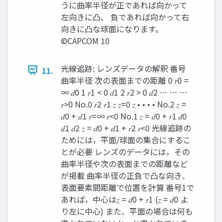
うに曲率半径が正であれば向かって
左向きに凸、 負であれば向かって右
向きに凸な球面になります。
©CAPCOM 10
光線追跡: レンズデータの解釈 番号
11.
曲率半径 次の表面までの距離 0 𝑟0 =
∞ 𝑑0 1 𝑟1 < 0 𝑑1 2 𝑟2 > 0 𝑑2 … … …
𝑟>0 No.0 𝑟2 𝑟1 𝑧 𝑧=0 𝑧 • • • • No.2 𝑧 =
𝑑0 + 𝑑1 𝑟=∞ 𝑟<0 No.1 𝑧 = 𝑑0 + 𝑟1 𝑑0
𝑑1 𝑑2 𝑧 = 𝑑0 + 𝑑1 + 𝑟2 𝑟<0 光線追跡の
ためには，平面/球面の集合にするこ
とが必要 レンズのデータには，その
曲率半径や次の表面までの距離など
が掲載 曲率半径の正負で凸な向き．
表面要素間距離で位置を計算 番号1で
あれば，中心は𝑧 = 𝑑0 + 𝑟1 (𝑧 = 𝑑0 よ
り左に中心) また、平面の場合は何も