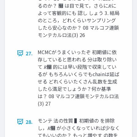
るのか？ ෠ は目で見て，さらに𝑅に
よって客観的にも 認し しょう 3. 結局
のところ，どれくらいサンプリング
したら安心なのか？ 08 マルコフ連鎖
モンテカルロ法(3) 26
MCMCがうまくいったぞ 初期値に依
27.
存していると思われる 分は取り除い
て 𝑅෠ 的には早い段階で収束してい
るが もちろんいくらでもchainは延ば
せる どれくらいたくさん乱数を生成
したら満足でしょうか？何か基準
は？ 08 マルコフ連鎖モンテカルロ法
(3) 27
モンテ 法の性質 ▌初期値の を排除
28.
し，𝑅෠ が小さくなっていれば少なく
てもいいのか？ もっと増やす の数を