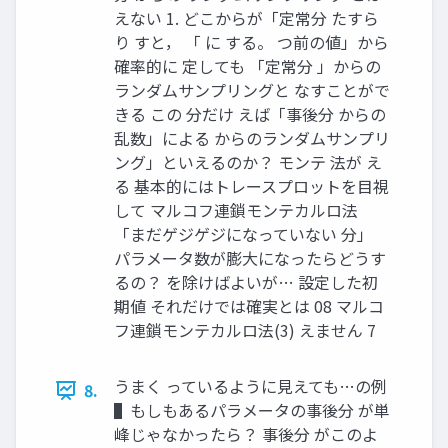
えない 1. どこからが「定常分 たすら
り すと， 「 に する。 つ前の値」から
確率的に 定しても 「定常分 」からの
ランダムサンプリングと なすことがで
きる この 分だけ えば「事後分 からの
乱数」による からのランダムサンプリ
ング」といえるのか？ モンテ 法が え
る 基本的にはトレースプロットを目視
して マルコフ連鎖モンテカルロ法
「まだゲジゲジになっていない 分」
パラメータ数が膨大になったらどうす
るの？ を除けばよいが… 設定した初
期値 それだけでは確実とは 08 マルコ
フ連鎖モンテカルロ法(3) えません 7
うまく っているように見えても…の例
8.
▌もしもあるパラメータの事後分 が単
峰じゃなかったら？ 事後分 がこのよ