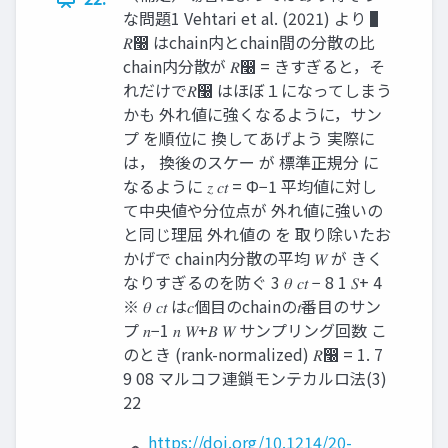
な問題1 Vehtari et al. (2021) より ▌
𝑅෠ はchain内とchain間の分散の比
chain内分散が 𝑅෠ = きすぎると，そ
れだけで𝑅෠ はほぼ１になってしまう
かも 外れ値に強くなるように，サン
プ を順位に 換してあげよう 実際に
は， 換後のスケー が 標準正規分 に
なるように 𝑧 𝑐𝑡 = Φ−1 平均値に対し
て中央値や分位点が 外れ値に強いの
と同じ理屈 外れ値の を 取り除いたお
かげで chain内分散の平均 𝑊 が きく
なりすぎるのを防ぐ 3 𝜃 𝑐𝑡 − 8 1 𝑆+ 4
※ 𝜃 𝑐𝑡 は𝑐個目のchainの𝑡番目のサン
プ 𝑛−1 𝑛 𝑊+𝐵 𝑊 サンプリング回数 こ
のとき (rank-normalized) 𝑅෠ = 1. 7
9 08 マルコフ連鎖モンテカルロ法(3)
22
https://doi.org/10.1214/20-