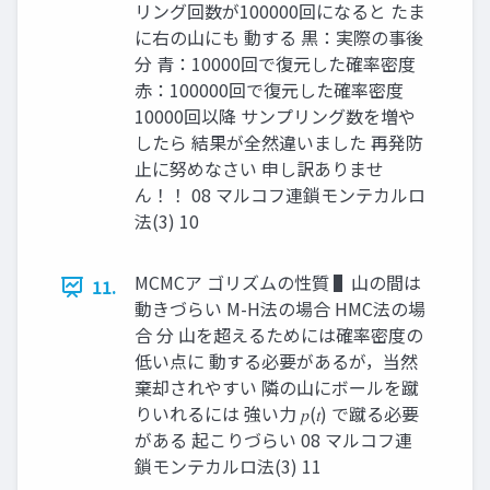
リング回数が100000回になると たま
に右の山にも 動する 黒：実際の事後
分 青：10000回で復元した確率密度
赤：100000回で復元した確率密度
10000回以降 サンプリング数を増や
したら 結果が全然違いました 再発防
止に努めなさい 申し訳ありませ
ん！！ 08 マルコフ連鎖モンテカルロ
法(3) 10
MCMCア ゴリズムの性質 ▌山の間は
11.
動きづらい M-H法の場合 HMC法の場
合 分 山を超えるためには確率密度の
低い点に 動する必要があるが，当然
棄却されやすい 隣の山にボールを蹴
りいれるには 強い力 𝑝(𝑡) で蹴る必要
がある 起こりづらい 08 マルコフ連
鎖モンテカルロ法(3) 11