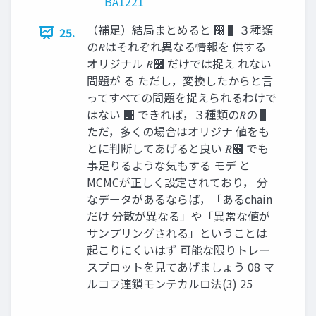
BA1221
（補足）結局まとめると ෠ ▌３種類
25.
の𝑅はそれぞれ異なる情報を 供する
オリジナル 𝑅෠ だけでは捉え れない
問題が る ただし，変換したからと言
ってすべての問題を捉えられるわけで
はない ෠ できれば，３種類の𝑅の ▌
ただ，多くの場合はオリジナ 値をも
とに判断してあげると良い 𝑅෠ でも
事足りるような気もする モデ と
MCMCが正しく設定されており， 分
なデータがあるならば，「あるchain
だけ 分散が異なる」や「異常な値が
サンプリングされる」ということは
起こりにくいはず 可能な限りトレー
スプロットを見てあげましょう 08 マ
ルコフ連鎖モンテカルロ法(3) 25