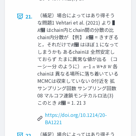
（補足）場合によってはあり得そう
21.
な問題1 Vehtari et al. (2021) より ▌
𝑅෠ はchain内とchain間の分散の比
chain内分散が 【例】 𝑅෠ = きすぎる
と，それだけで𝑅෠ はほぼ１になって
しまうかも あるchainは 全然安定し
ておらず たまに異常な値が出る （コ
ーシー分 のように） 𝑛−1 𝑛 𝑊+𝐵 𝑊 各
chainは 異なる場所に落ち着いている
MCMCは収束していない 0付近を 拡
サンプリング回数 サンプリング回数
08 マルコフ連鎖モンテカルロ法(3)
このとき 𝑅෠ = 1. 21 3
https://doi.org/10.1214/20-
BA1221
（補足）場合によってはあり得そう
22.