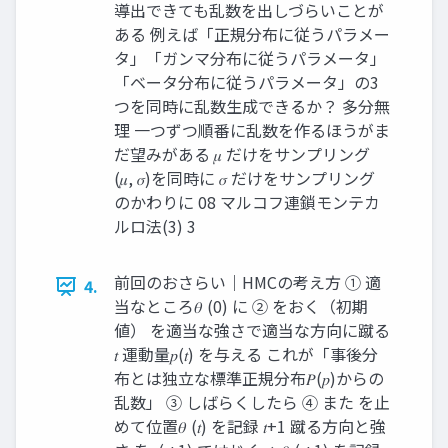
導出できても乱数を出しづらいことが
ある 例えば「正規分布に従うパラメー
タ」「ガンマ分布に従うパラメータ」
「ベータ分布に従うパラメータ」の3
つを同時に乱数生成できるか？ 多分無
理 一つずつ順番に乱数を作るほうがま
だ望みがある 𝜇 だけをサンプリング
(𝜇, 𝜎)を同時に 𝜎 だけをサンプリング
のかわりに 08 マルコフ連鎖モンテカ
ルロ法(3) 3
前回のおさらい｜HMCの考え方 ① 適
4.
当なところ𝜃 (0) に ② をおく（初期
値） を適当な強さで適当な方向に蹴る
𝑡 運動量𝑝(𝑡) を与える これが「事後分
布とは独立な標準正規分布𝑃(𝑝)からの
乱数」 ③ しばらくしたら ④ また を止
めて位置𝜃 (𝑡) を記録 𝑡+1 蹴る方向と強