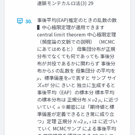
連鎖モンテカルロ法(3) 29
事後平均(EAP)推定のときの乱数の数
30.
▌中心極限定理が適用できます
central limit theorem 中心極限定理
（頻度論の文脈での説明） （MCMC
にあてはめると） 母集団分布が正規
分布でなくても何であっても 事後分
布が共役であるかに関わらず 事後分
布から𝑆 の乱数を 母集団分 の平均を
𝜇，標準偏差を𝜎で表すと サンプ サイ
ズ𝑛が 分に きいと 独立に生成すると
事後平均（EAP）の標本分 標本平均
の標本分布は 正規分布 𝑁 𝜎2 𝜇, に近づ
いていく 𝑛 ※厳密には「期待値と標
準偏差が定義できるとき常に成り立
つ」定理 正規分 𝑁 𝜎2 𝜇, 𝑠 は に近づい
ていく MCMCサンプ による事後平均