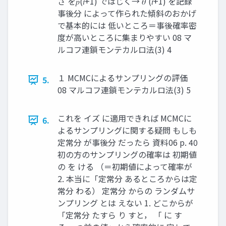
さ を𝑝(𝑡+1) ではじく→ 𝜃 (𝑡+1) を記録
事後分 によって作られた傾斜のおかげ
で基本的には 低いところ＝事後確率密
度が高いところに集まりやすい 08 マ
ルコフ連鎖モンテカルロ法(3) 4
１ MCMCによるサンプリングの評価
5.
08 マルコフ連鎖モンテカルロ法(3) 5
これを イズ に適用できれば MCMCに
6.
よるサンプリングに関する疑問 もしも
定常分 が事後分 だったら 資料06 p. 40
初の方のサンプリングの確率は 初期値
の を ける （＝初期値によって確率が
2. 本当に「定常分 あるところからは定
常分 わる） 定常分 からの ランダムサ
ンプリング とは えない 1. どこからが
「定常分 たすら り すと， 「 に す