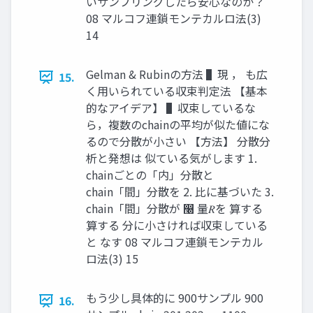
いサンプリングしたら安心なのか？
08 マルコフ連鎖モンテカルロ法(3)
14
Gelman & Rubinの方法 ▌現 ， も広
15.
く用いられている収束判定法 【基本
的なアイデア】 ▌収束しているな
ら，複数のchainの平均が似た値にな
るので分散が小さい 【方法】 分散分
析と発想は 似ている気がします 1.
chainごとの「内」分散と
chain「間」分散を 2. 比に基づいた 3.
chain「間」分散が ෠ 量𝑅を 算する
算する 分に小さければ収束している
と なす 08 マルコフ連鎖モンテカル
ロ法(3) 15
もう少し具体的に 900サンプル 900
16.