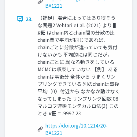
BA1221
（補足）場合によってはあり得そう
23.
な問題2 Vehtari et al. (2021) より ▌
𝑅෠ はchain内とchain間の分散の比
chain間で平均が同じであれば，
chainごとに分散が違っていても気付
けないかも 平均的には同じだが，
chainごとに 異なる動きをしている
MCMCは収束していない 【例】 ある
chainは事後分 全体から うまくサン
プリングできている 別のchainは事後
平均（0）付近から なかなか動けなく
なってしまった サンプリング回数 08
マルコフ連鎖モンテカルロ法(3) この
とき 𝑅෠ = .9997 23
https://doi.org/10.1214/20-
BA1221