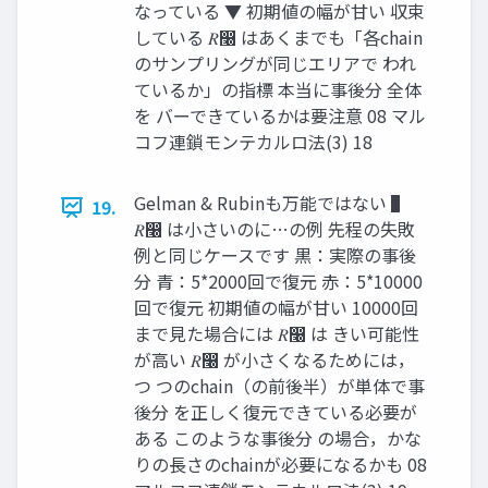
なっている ▼ 初期値の幅が甘い 収束
している 𝑅෠ はあくまでも「各chain
のサンプリングが同じエリアで われ
ているか」の指標 本当に事後分 全体
を バーできているかは要注意 08 マル
コフ連鎖モンテカルロ法(3) 18
Gelman & Rubinも万能ではない ▌
19.
𝑅෠ は小さいのに…の例 先程の失敗
例と同じケースです 黒：実際の事後
分 青：5*2000回で復元 赤：5*10000
回で復元 初期値の幅が甘い 10000回
まで見た場合には 𝑅෠ は きい可能性
が高い 𝑅෠ が小さくなるためには，
つ つのchain（の前後半）が単体で事
後分 を正しく復元できている必要が
ある このような事後分 の場合，かな
りの長さのchainが必要になるかも 08