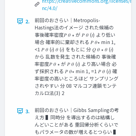
https://creativecommons.org/licenses/by
nc/4.0/
前回のおさらい｜Metropolis-
2.
Hastings法のイメージ された候補の
事後確率密度𝑃 𝜃 ∗ が 𝑃 𝜃 (𝑡) より低い
場合 確率的に棄却される 𝑃 𝜃∗ min 1,
<1 𝑃 𝜃 (𝑡) 𝜃 (𝑡) をもとに 分 𝑄 𝜃 ∗ 𝜃 (𝑡)
から 乱数を発生 された候補の 事後確
率密度𝑃 𝜃 ∗ が 𝑃 𝜃 (𝑡) より高い場合 必
ず採択される 𝑃 𝜃∗ min 1, =1 𝑃 𝜃 (𝑡) 確
率密度の高いところほど サンプリング
されやすい 分 08 マルコフ連鎖モンテ
カルロ法(3) 2
前回のおさらい｜Gibbs Samplingの考
3.
え方 ▌同時分 を導出するのは結構し
んどいことがある 重回帰分析くらいで
もパラメータの数が増えるとつらい ▌