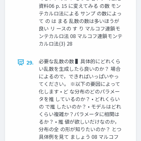
資料06 p. 15 に変えてみる の数 モン
テカルロ法による サンプ の数によっ
て の は まる 乱数の数は多いほうが
良い リ ースの す り マルコフ連鎖モ
ンテカルロ法 08 マルコフ連鎖モンテ
カルロ法(3) 28
必要な乱数の数 ▌具体的にどれくら
29.
い乱数を生成したら良いのか？ 場合
によるので，できればいっぱいやっ
てください。 ※以下の要因によって
化します • ど な分布のどのパラメー
タを推 しているのか？ • どれくらい
の で推 したいのか？ • モデルはどれ
くらい複雑か？パラメータに相関は
るか？ • 推 値が欲しいだけなのか，
分布の全 の形が知りたいのか？ とつ
具体例を見て ましょう 08 マルコフ