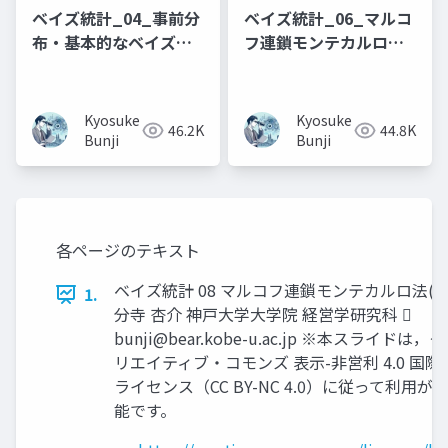
ベイズ統計_04_事前分
ベイズ統計_06_マルコ
布・基本的なベイズ推
フ連鎖モンテカルロ法
論(1)
(1)
Kyosuke
Kyosuke
46.2K
44.8K
Bunji
Bunji
各ページのテキスト
ベイズ統計 08 マルコフ連鎖モンテカルロ法(3
1.
分寺 杏介 神戸大学大学院 経営学研究科 
bunji@bear.kobe-u.ac.jp
※本スライドは，ク
リエイティブ・コモンズ 表示-非営利 4.0 国際
ライセンス（CC BY-NC 4.0）に従って利用が
能です。