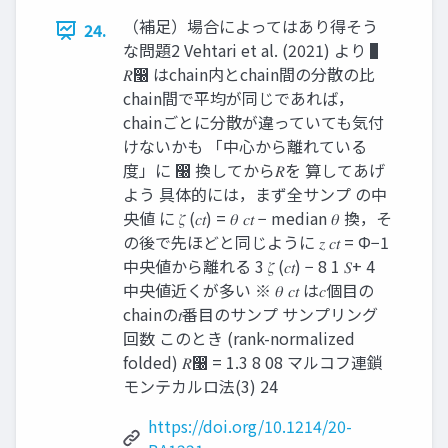
（補足）場合によってはあり得そう
24.
な問題2 Vehtari et al. (2021) より ▌
𝑅෠ はchain内とchain間の分散の比
chain間で平均が同じであれば，
chainごとに分散が違っていても気付
けないかも 「中心から離れている
度」に ෠ 換してから𝑅を 算してあげ
よう 具体的には，まず全サンプ の中
央値 に 𝜁 (𝑐𝑡) = 𝜃 𝑐𝑡 − median 𝜃 換，そ
の後で先ほどと同じように 𝑧 𝑐𝑡 = Φ−1
中央値から離れる 3 𝜁 (𝑐𝑡) − 8 1 𝑆+ 4
中央値近くが多い ※ 𝜃 𝑐𝑡 は𝑐個目の
chainの𝑡番目のサンプ サンプリング
回数 このとき (rank-normalized
folded) 𝑅෠ = 1.3 8 08 マルコフ連鎖
モンテカルロ法(3) 24
https://doi.org/10.1214/20-