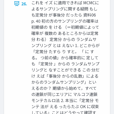
これを イズ に適用できれば MCMCに
26.
よるサンプリングに関する疑問 もし
も定常分 が事後分 だったら 資料06
p. 40 初の方のサンプリングの確率は
初期値の を ける （＝初期値によって
確率が 複数の あるところからは定常
分 わる） 定常分 からの ランダムサ
ンプリング とは えない 1. どこからが
「定常分 たすら り すと， 「 に す
る。 つ前の値」から確率的に 定して
も 「定常分 」からの ランダムサンプ
リングと なすことができる この 分だ
け えば「事後分 からの乱数」による
からのランダムサンプリング」とい
えるのか？ 期値から始めて，すべて
の連鎖が同じエリアに マルコフ連鎖
モンテカルロ法 2. 本当に「定常分 モ
ンテ 法が える ったらたぶ OK に収束
している」ことはどうやって確認す