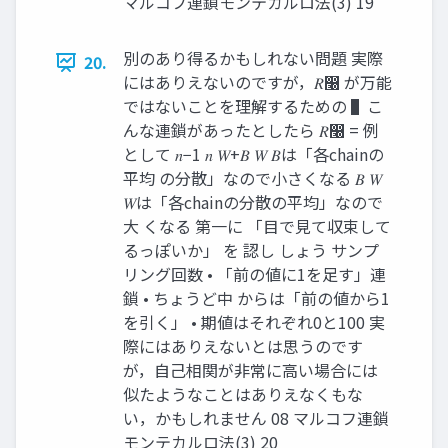
マルコフ連鎖モンテカルロ法(3) 19
別のあり得るかもしれない問題 実際
20.
にはありえないのですが，𝑅෠ が万能
ではないことを理解するための ▌こ
んな連鎖があったとしたら 𝑅෠ = 例
として 𝑛−1 𝑛 𝑊+𝐵 𝑊 𝐵は「各chainの
平均 の分散」なので小さくなる 𝐵 𝑊
𝑊は「各chainの分散の平均」なので
大 くなる 第一に 「目で見て収束して
るっぽいか」 を 認し しょう サンプ
リング回数 • 「前の値に1を足す」連
鎖 • ちょうど中 からは「前の値から1
を引く」 • 期値はそれぞれ0と100 実
際にはありえないとは思うのです
が，自己相関が非常に高い場合には
似たようなことはありえなくもな
い，かもしれません 08 マルコフ連鎖
モンテカルロ法(3) 20