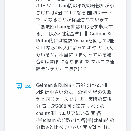
𝐵 1+ 𝑊 半chain間の平均の分散𝐵 が小
さければ𝑅෠ ≈ 1になる ෠ 𝑅は𝑛→∞
で1になることが保証されています
「無限回chainを伸ばせば必ず収束す
る」 【収束判定基準】 ▌Gelman &
Rubin的には複数のchainを回して𝑅෠
< 1.1ならOK 人によっては や と う人
もいるが，本当にうまく っている場
合𝑅 ̂はほぼ になります 08 マルコフ連
鎖モンテカルロ法(3) 17
Gelman & Rubinも万能ではない ▌
18.
𝑅෠ は小さいのに…の例 先程の失敗
例と同じケースです 黒：実際の事後
分 青：5*2000回で復元 すべての
chainが同じエリアにいる ▼ 各
(半)chain の分散𝐵 は 各(半)chain内の
分散𝑊と比べて小さい ▼ 𝑅෠ ≃ 1に