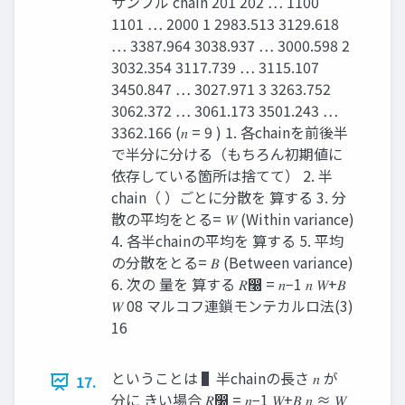
サンプル chain 201 202 … 1100
1101 … 2000 1 2983.513 3129.618
… 3387.964 3038.937 … 3000.598 2
3032.354 3117.739 … 3115.107
3450.847 … 3027.971 3 3263.752
3062.372 … 3061.173 3501.243 …
3362.166 (𝑛 = 9 ) 1. 各chainを前後半
で半分に分ける（もちろん初期値に
依存している箇所は捨てて） 2. 半
chain（ ）ごとに分散を 算する 3. 分
散の平均をとる= 𝑊 (Within variance)
4. 各半chainの平均を 算する 5. 平均
の分散をとる= 𝐵 (Between variance)
6. 次の 量を 算する 𝑅෠ = 𝑛−1 𝑛 𝑊+𝐵
𝑊 08 マルコフ連鎖モンテカルロ法(3)
16
ということは ▌半chainの長さ 𝑛 が
17.
分に きい場合 𝑅෠ = 𝑛−1 𝑊+𝐵 𝑛 ≈ 𝑊