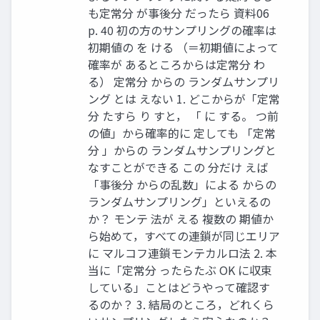
も定常分 が事後分 だったら 資料06
p. 40 初の方のサンプリングの確率は
初期値の を ける （＝初期値によって
確率が あるところからは定常分 わ
る） 定常分 からの ランダムサンプリ
ング とは えない 1. どこからが「定常
分 たすら り すと， 「 に する。 つ前
の値」から確率的に 定しても 「定常
分 」からの ランダムサンプリングと
なすことができる この 分だけ えば
「事後分 からの乱数」による からの
ランダムサンプリング」といえるの
か？ モンテ 法が える 複数の 期値か
ら始めて，すべての連鎖が同じエリア
に マルコフ連鎖モンテカルロ法 2. 本
当に「定常分 ったらたぶ OK に収束
している」ことはどうやって確認す
るのか？ 3. 結局のところ，どれくら