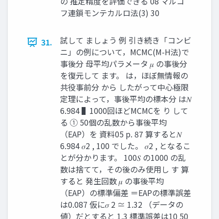
の 推定精度を評価できる 08 マルコ
フ連鎖モンテカルロ法(3) 30
試して ましょう 例 引き続き「コンビ
31.
ニ」の例について，MCMC(M-H法)で
事後分 母平均パラメータ 𝜇 の事後分
を復元して ます。 は，ほぼ無情報の
共役事前分 から したがって中心極限
定理によって，事後平均の標本分 は𝑁
6.984 ▌1000回ほどMCMCを り して
る ① 50個の乱数から事後平均
（EAP）を 資料05 p. 87 算すると𝑁
6.984 𝜎2 , 100 でした。 𝜎2 , となるこ
とが分かります。 100𝑆 の1000 の乱
数は捨てて，その後のみ使用し す 算
すると 発生回数 𝜇 の事後平均
（EAP）の標準偏差 ＝EAPの標準誤差
は0.087 仮に𝜎 2 ≃ 1.32 （データの
値）だとすると 1.3 標準誤差は10 50