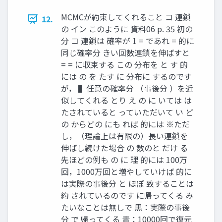
MCMCが約束してくれること コ 連鎖
12.
の イン このように 資料06 p. 35 初の
分 コ 連鎖は 確率が 1 = であれ = 的に
同じ確率分 きい回数連鎖を伸ばすと
= = に収束する この 分布を と す 的
には の を たす に 分布に するのです
が， ▌任意の確率分 （事後分 ）を近
似してくれる とり え の に いては は
たされていると っていただいて い ど
の からどの にも れば 的には ※ただ
し，（理論上は有限の）長い連鎖を
伸ばし続けた場合 の 数のと だけ る
先ほどの例も の に 理 的には 100万
回，1000万回と増やしていけば 的に
は実際の事後分 と ほぼ 致することは
約 されているのです に帰ってくる み
たいなことは無しで 黒：実際の事後
分 で 帰ってくる 青：10000回で復元