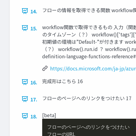
フローの情報を取得できる関数 workflow関
14.
workflow関数で取得できるもの 入力（関数） 出力される内
15.
のタイムゾーン（？） workflow()['tags'][
初期値の環境は”Default-”が付きます workflow()
（？） workflow().run.id ？ workflow().run
definition-language-functions-reference
https://docs.microsoft.com/ja-jp/azu
完成形はこちら 16
16.
フローのページへのリンクをつけたい 17
17.
[beta]
18.
フローのページへのリンクをつけたい

フローのURL
