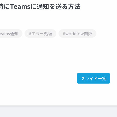
出た時にTeamsに通知を送る方法
Teams通知
#エラー処理
#workflow関数
スライド一覧