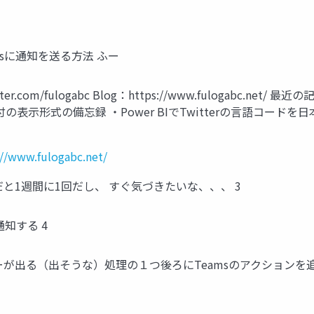
amsに通知を送る方法 ふー
tter.com/fulogabc Blog：https://www.fulogabc.n
 日付の表示形式の備忘録 ・Power BIでTwitterの言語コードを日
://www.fulogabc.net/
ールだと1週間に1回だし、 すぐ気づきたいな、、、 3
知する 4
ーが出る（出そうな）処理の１つ後ろにTeamsのアクションを