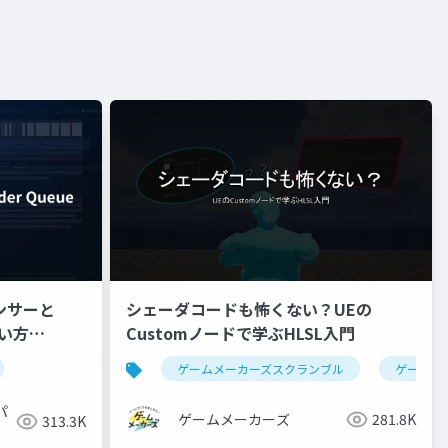
ンサーと
シェーダコードも怖くない？UEの
使い方
Customノードで学ぶHLSL入門
ゲームメーカーズスクランブル
ゲーム制
パ
ゲームメーカーズ
281.8K
313.3K