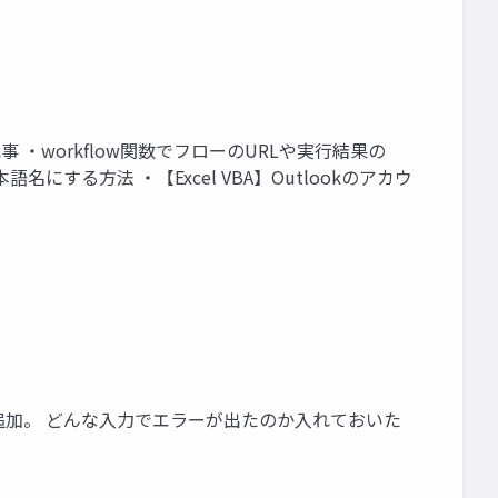
et/ 最近の記事 ・workflow関数でフローのURLや実行結果の
本語名にする方法 ・【Excel VBA】Outlookのアカウ
追加。 どんな入力でエラーが出たのか入れておいた