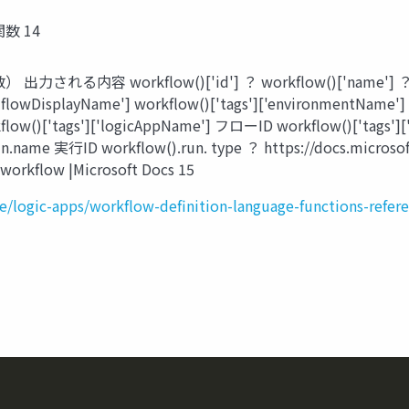
数 14
容 workflow()['id'] ？ workflow()['name'] ？ workfl
'flowDisplayName'] workflow()['tags']['enviro
['tags']['logicAppName'] フローID workflow()['tags'][
.name 実行ID workflow().run. type ？ https://docs.microsof
#workflow |Microsoft Docs 15
re/logic-apps/workflow-definition-language-functions-refe