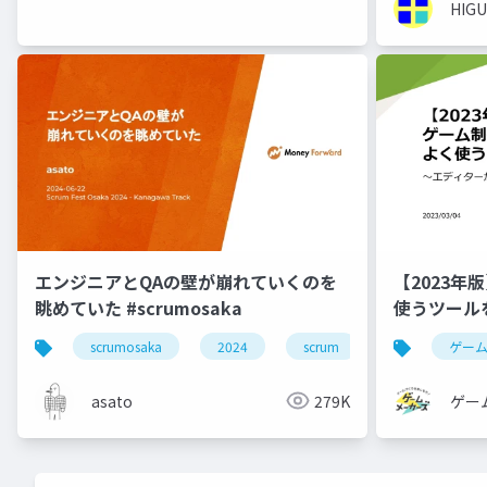
HIGU
エンジニアとQAの壁が崩れていくのを
【2023
眺めていた #scrumosaka
使うツール
scrumosaka
2024
scrum
agile
ゲー
asato
279K
ゲー