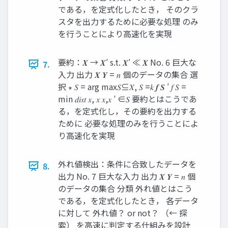
である，を定式化したとき， そのクラ
スタを出力するために必要な処理 のみ
を行うことにより高速化を実現
要約：𝑿 → 𝑿′ s.t. 𝑿′ ≪ 𝑿 No. 6 巨大な
7.
入力 出力 𝑿 𝒀 = 𝑛 個のデータの集合 選
択 ∗ 𝑆 = arg max𝑆⊆𝑋, 𝑆 =𝑘 𝒇 𝑺 ′ 𝑓 𝑆 =
min 𝑑𝑖𝑠𝑡 𝑥, 𝑥 𝑥,𝑥 ′ ∈𝑆 要約とはこうであ
る，を定式化し，その要約を出力する
ために 必要な処理のみを行うことによ
り高速化を実現
外れ値検出：条件に合致したデータを
8.
出力 No. 7 巨大な入力 出力 𝑿 𝒀 = 𝑛 個
のデータの集合 分類 外れ値とはこう
である，を定式化したとき， 各データ
に対して 外れ値？ or not？ （← 探
索） を高速に判定する仕組みを設計