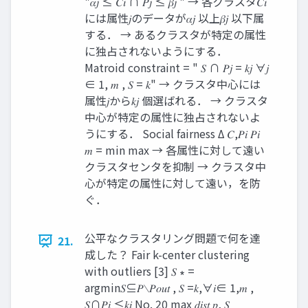
"𝛼𝑗 ≤ 𝐶𝑖 ∩ 𝑃𝑗 ≤ 𝛽𝑗 " → 各クラスタ𝐶𝑖
には属性𝑗のデータが𝛼𝑗 以上𝛽𝑗 以下属
する． → あるクラスタが特定の属性
に独占されないようにする．
Matroid constraint = " 𝑆 ∩ 𝑃𝑗 = 𝑘𝑗 ∀𝑗
∈ 1, 𝑚 , 𝑆 = 𝑘" → クラスタ中心には
属性𝑗から𝑘𝑗 個選ばれる． → クラスタ
中心が特定の属性に独占されないよ
うにする． Social fairness Δ 𝐶,𝑃𝑖 𝑃𝑖
𝑚 = min max → 各属性に対して遠い
クラスタセンタを抑制 → クラスタ中
心が特定の属性に対して遠い，を防
ぐ．
公平なクラスタリング問題で何を達
21.
成した？ Fair k-center clustering
with outliers [3] 𝑆 ∗ =
argmin𝑆⊆𝑃∖𝑃𝑜𝑢𝑡 , 𝑆 =𝑘,∀𝑖∈ 1,𝑚 ,
𝑆∩𝑃𝑖 ≤𝑘𝑖 No. 20 max 𝑑𝑖𝑠𝑡 𝑝, 𝑆