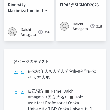
Diversity
FIRAS@SIGMOD2026
Maximization in the
Presence of
Outliers@AAAI2023
Daichi
315
Amagata
Daichi
356
Amagata
各ページのテキスト
研究紹介 大阪大学大学院情報科学研究
1.
科 天方 大地
自己紹介 ◼ Name: Daichi
2.
Amagata（天方 大地） ◼ Job:
Assistant Professor at Osaka
University  BE: Osaka University 