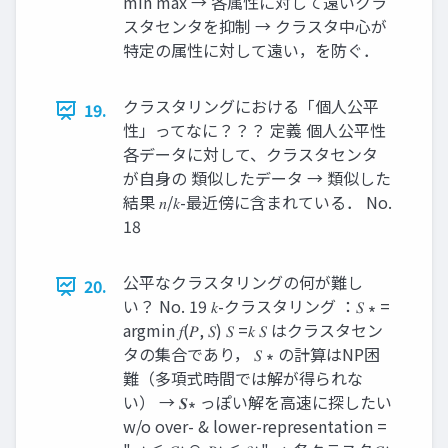
min max → 各属性に対して遠いクラ
スタセンタを抑制 → クラスタ中心が
特定の属性に対して遠い，を防ぐ．
クラスタリングにおける「個人公平
19.
性」ってなに？？？ 定義 個人公平性
各データに対して、クラスタセンタ
が自身の 類似したデータ → 類似した
結果 𝑛/𝑘-最近傍に含まれている． No.
18
公平なクラスタリングの何が難し
20.
い？ No. 19 𝑘-クラスタリング ：𝑆 ∗ =
argmin 𝑓(𝑃, 𝑆) 𝑆 =𝑘 𝑆 はクラスタセン
タの集合であり， 𝑆 ∗ の計算はNP困
難（多項式時間では解が得られな
い） → 𝑺∗ っぽい解を高速に探したい
w/o over- & lower-representation =