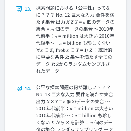
探索問題における「公平性」ってな
13.
に？？？ No. 12 巨大な入力 要件を満
たす集合 出力 𝑿 𝒁 𝒀 = 𝑛 個のデータの
集合 = 𝑚 個のデータの集合 ～2010年
代前半：𝑛 = million は大きい 2010年
代後半～：𝑛 = billion も珍しくない
∀𝒙 ∈ 𝒁, 𝐏𝐫𝐨𝐛 𝒙 ∈ 𝒀 = 𝟏/ 𝒁 ：統計的
に重要な条件 𝑍: 条件を満たす全ての
データ 𝑌: 𝑍からランダムサンプルさ
れたデータ
公平な探索問題の何が難しい？？？
14.
No. 13 巨大な入力 要件を満たす集合
出力 𝑿 𝒁 𝒀 = 𝑛 個のデータの集合 ～
2010年代前半：𝑛 = million は大きい
2010年代後半～：𝑛 = billion も珍し
くない 𝑿 から 𝒁 を計算 = 𝑚 個のデー
タの集合 ランダムサンプリング → 𝑍