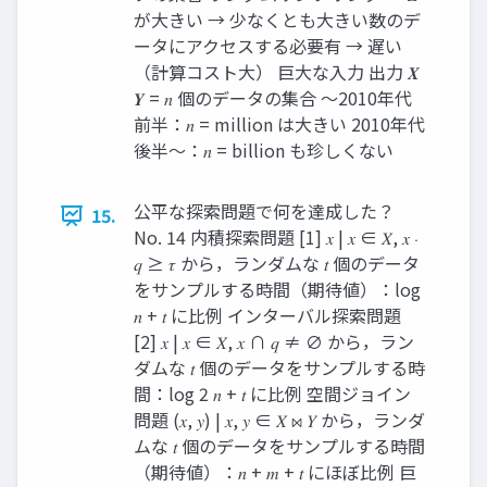
が大きい → 少なくとも大きい数のデ
ータにアクセスする必要有 → 遅い
（計算コスト大） 巨大な入力 出力 𝑿
𝒀 = 𝑛 個のデータの集合 ～2010年代
前半：𝑛 = million は大きい 2010年代
後半～：𝑛 = billion も珍しくない
公平な探索問題で何を達成した？
15.
No. 14 内積探索問題 [1] 𝑥 | 𝑥 ∈ 𝑋, 𝑥 ⋅
𝑞 ≥ 𝜏 から，ランダムな 𝑡 個のデータ
をサンプルする時間（期待値）：log
𝑛 + 𝑡 に比例 インターバル探索問題
[2] 𝑥 | 𝑥 ∈ 𝑋, 𝑥 ∩ 𝑞 ≠ ∅ から，ラン
ダムな 𝑡 個のデータをサンプルする時
間：log 2 𝑛 + 𝑡 に比例 空間ジョイン
問題 (𝑥, 𝑦) | 𝑥, 𝑦 ∈ 𝑋 ⋈ 𝑌 から，ランダ
ムな 𝑡 個のデータをサンプルする時間
（期待値）：𝑛 + 𝑚 + 𝑡 にほぼ比例 巨