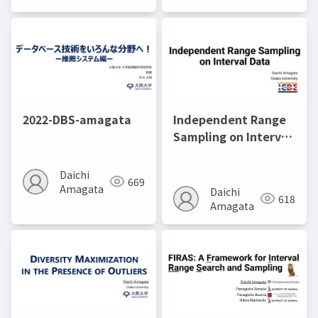
2022-DBS-amagata
Independent Range
Sampling on Interval
Data@ICDE2024
Daichi
669
Amagata
Daichi
618
Amagata