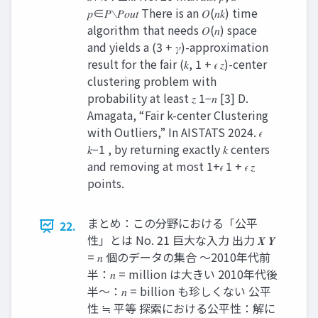
𝑝∈𝑃∖𝑃𝑜𝑢𝑡 There is an 𝑂(𝑛𝑘) time
algorithm that needs 𝑂(𝑛) space
and yields a (3 + 𝛾)-approximation
result for the fair (𝑘, 1 + 𝜖 𝑧)-center
clustering problem with
probability at least 𝑧 1−𝑛 [3] D.
Amagata, “Fair k-center Clustering
with Outliers,” In AISTATS 2024. 𝜖
𝑘−1 , by returning exactly 𝑘 centers
and removing at most 1+𝜖 1 + 𝜖 𝑧
points.
まとめ：この分野における「公平
22.
性」とは No. 21 巨大な入力 出力 𝑿 𝒀
= 𝑛 個のデータの集合 ～2010年代前
半：𝑛 = million は大きい 2010年代後
半～：𝑛 = billion も珍しくない 公平
性 ≒ 平等 探索における公平性：解に