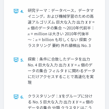
研究テーマ：データベース，データマ
4.
イニング，および機械学習のための高
速アルゴリズム 巨大な入力 出力 𝑿 𝒀 =
𝑛 個のデータの集合 ～2010年代前半：
𝑛 = million は大きい 2010年代後半
～：𝑛 = billion も珍しくない 探索 ク
ラスタリング 要約 外れ値検出 No. 3
探索：条件に合致したデータを出力
5.
No. 4 巨大な入力 出力 𝑿 𝒀 = 𝑛 個のデ
ータの集合 フィルタ 𝒀 に関わるデータ
にだけアクセスすることで高速化を実
現
クラスタリング：𝑿をグループに分け
6.
る No. 5 巨大な入力 出力 𝑿 𝒀 = 𝑛 個の
データの集合 分類 クラスタとはこう