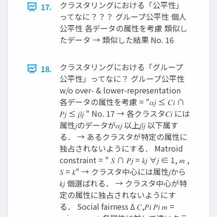
クラスタリングにおける「公平性」
17.
ってなに？？？ グループ公平性 個人
公平性 各データの属性を考慮 類似し
たデータ → 類似した結果 No. 16
クラスタリングにおける「グループ
18.
公平性」ってなに？ グループ公平性
w/o over- & lower-representation
各データの属性を考慮 = "𝛼𝑗 ≤ 𝐶𝑖 ∩
𝑃𝑗 ≤ 𝛽𝑗 " No. 17 → 各クラスタ𝐶𝑖 には
属性𝑗のデータが𝛼𝑗 以上𝛽𝑗 以下属す
る． → あるクラスタが特定の属性に
独占されないようにする． Matroid
constraint = " 𝑆 ∩ 𝑃𝑗 = 𝑘𝑗 ∀𝑗 ∈ 1, 𝑚 ,
𝑆 = 𝑘" → クラスタ中心には属性𝑗から
𝑘𝑗 個選ばれる． → クラスタ中心が特
定の属性に独占されないようにす
る． Social fairness Δ 𝐶,𝑃𝑖 𝑃𝑖 𝑚 =