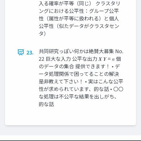
入る確率が平等（同じ） クラスタリ
ングにおける公平性：グループ公平
性（属性が平等に扱われる）と個人
公平性（似たデータがクラスタセン
タ）
共同研究っぽい何かは絶賛大募集 No.
23.
22 巨大な入力 公平な出力 𝑿 𝒀 = 𝑛 個
のデータの集合 提供できます！ • デ
ータ処理関係で困ってることの解決
是非教えて下さい！ • 実はこんな公平
性が求められています、的な話 • 〇〇
な処理は不公平な結果を出しがち、
的な話