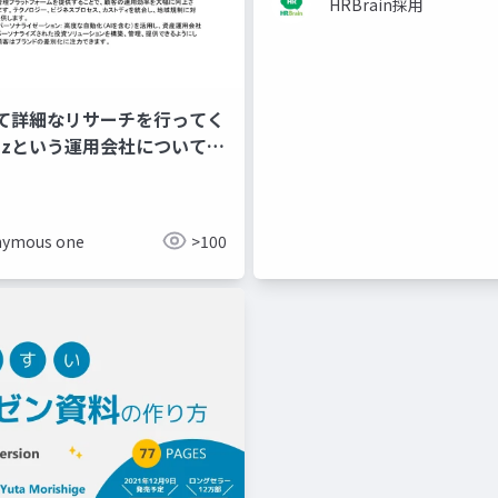
HRBrain採用
て詳細なリサーチを行ってく
fnzという運用会社について、
事業領域、強...
ymous one
>100