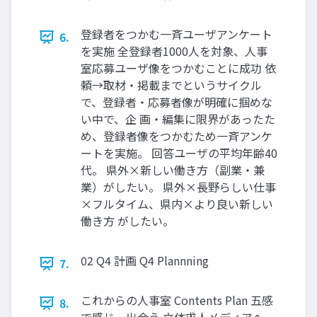
登録者をつかむ一斉ユーザアンケート
6.
を実施 全登録者1000人を対象、人事
室応募ユーザ像をつかむことに成功 依
頼→取材・掲載までというサイクル
で、登録者・応募者像が明確に掴めな
い中で、企 画・編集に限界があったた
め、登録者像をつかむため一斉アンケ
ートを実施。 回答ユーザの平均年齢40
代。 県外×新しい働き方（副業・兼
業）がしたい。 県外×長野らしい仕事
×フルタイム、県内×より良い新しい
働き方 がしたい。
02 Q4 計画 Q4 Plannning
7.
これからの人事室 Contents Plan 五感
8.