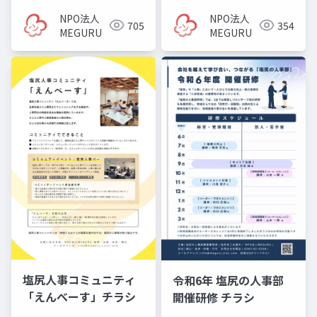
NPO法人
NPO法人
705
354
MEGURU
MEGURU
塩尻人事コミュニティ
令和6年 塩尻の人事部
「えんべーす」チラシ
開催研修 チラシ