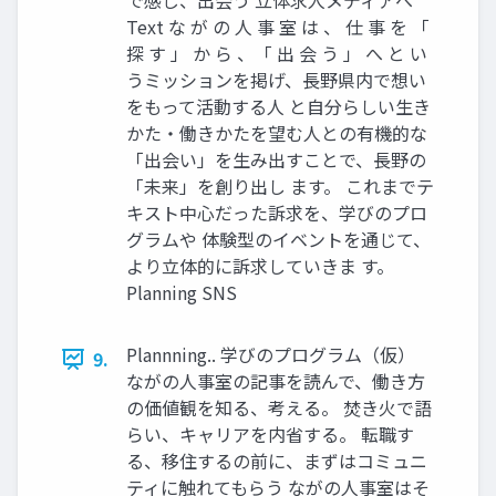
で感じ、出会う 立体求人メディアへ
Text な が の 人 事 室 は 、 仕 事 を 「
探 す 」 か ら 、「 出 会 う 」 へ と い
うミッションを掲げ、長野県内で想い
をもって活動する人 と自分らしい生き
かた・働きかたを望む人との有機的な
「出会い」を生み出すことで、長野の
「未来」を創り出し ます。 これまでテ
キスト中心だった訴求を、学びのプロ
グラムや 体験型のイベントを通じて、
より立体的に訴求していきま す。
Planning SNS
Plannning.. 学びのプログラム（仮）
9.
ながの人事室の記事を読んで、働き方
の価値観を知る、考える。 焚き火で語
らい、キャリアを内省する。 転職す
る、移住するの前に、まずはコミュニ
ティに触れてもらう ながの人事室はそ