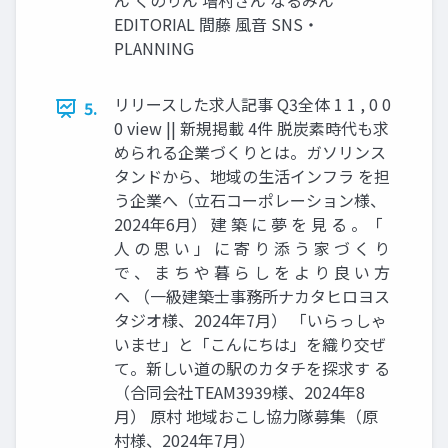
ん くのりん 増村さん なるみん
EDITORIAL 間藤 風音 SNS・
PLANNING
リリースした求人記事 Q3全体 1 1 , 0 0
5.
0 view || 新規掲載 4件 脱炭素時代も求
められる企業づくりとは。ガソリンス
タンドから、地域の生活インフラ を担
う企業へ（立石コーポレーション様、
2024年6月） 建 築 に 夢 を 見 る 。「
人 の 思 い 」 に 寄 り 添 う 家 づ く り
で 、 ま ち や 暮 ら し を よ り 良 い 方
へ （一級建築士事務所ナカタヒロヨス
タジオ様、2024年7月） 「いらっしゃ
いませ」と「こんにちは」を織り交ぜ
て。新しい道の駅のカタチを探求す る
（合同会社TEAM3939様、2024年8
月） 原村 地域おこし協力隊募集（原
村様、2024年7月）