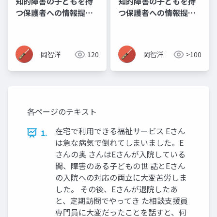
知的障害の子どもを持
知的障害の子どもを持
つ保護者への情報提供
つ保護者への情報提供
資料_05_卒業後の相談
資料_10_公的セーフテ
場所
ィネット
岡智洋
120
岡智洋
>100
各ページのテキスト
在宅で利用できる福祉サービス Eさん
1.
は急な病気で倒れてしまいました。E
さんの奥 さんはEさんが入院している
間、障害のある子どもの世 話とEさん
の入院への対応の両立に大変苦労しま
した。 その後、Eさんが退院したあ
と、定期訪問でやってき た相談支援員
専門員に大変だったことを話すと、何