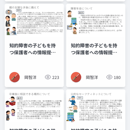
知的障害の子どもを持
知的障害の子どもを持
つ保護者への情報提供
つ保護者への情報提供
資料_12_成年後見制
資料_08_障害年金
度・日常生活自立支援
事業
岡智洋
223
岡智洋
180