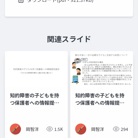
関連スライド
知的障害の子どもを持
知的障害の子どもを持
つ保護者への情報提供
つ保護者への情報提供
資料_01~12(全内容掲
資料_11_障害者扶養共
載版)
済制度・信託
岡智洋
1.5K
岡智洋
294