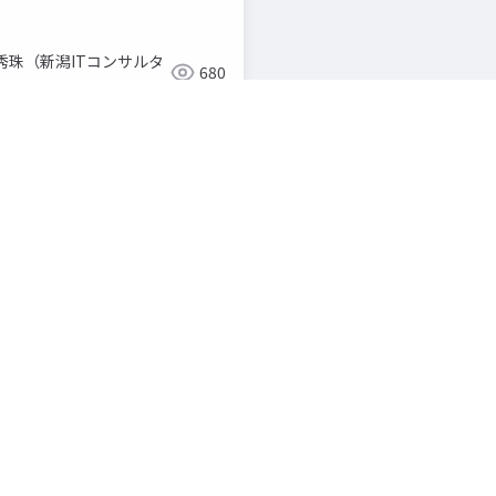
秀珠（新潟ITコンサルタ
680
）
ネス活用した ＤＸセミナー（入門編） ＜このような方にオスス
業務改善や販売促進に活かしたい ６ １６ (月) 月 日 よ こ
ＧＰＴの無料と有料の違い ・ＣｈａｔＧＰＴ誕生２年で変わっ
ａｔＧＰＴ音声会話を活用する(無料) ・ＯｐｅｎＡＩの画像生成Ａ
トビジネスアナリスト ・長岡造形大学情報リテラシー論講師 
７年独立。年間約２５０回の講 演も行う。２００８年から１日も
向き、次なる時代へと歩みを進める事の重要性を説くと 共感を
ＡＩのＳｏｒａ(有料) ・ＣｈａｔＧＰＴを使う上で注意すべきこ
 <お申し込み方法> 〈主催〉 西南ブロック商工会女性部協議会 
ｈａｔＧＰＴなどの生成ＡＩをビジネス活用したＤＸセミナー（入