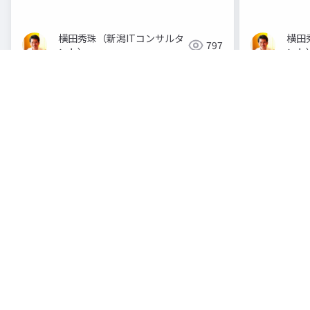
横田秀珠（新潟ITコンサルタ
横田
797
ント）
ント
各ページのテキスト
超 ＣｈａｔＧＰＴなどの 生成ＡＩをビジ
1.
生成ＡＩを使いたい ・ＣｈａｔＧＰＴを自社の
ａｔＧＰＴ始め方と基本の使い方 ・Ｃｈａｔ
ＰＴｓの使い方(無料)と作り方(有料) ・Ｃｈ
・イーンスパイア(株) 代表取締役 ・ネッ
経験の WEB 制作の会社に就職し 20０
とアウトプットをしている。講演は、常 に前
楽町小幡１８３) ・ＯｐｅｎＡＩの動画生成
非会員 問わず) ◆定員 ５０名 (先着順)
申込みください。 ６/１６(月)開催 『Ｃ