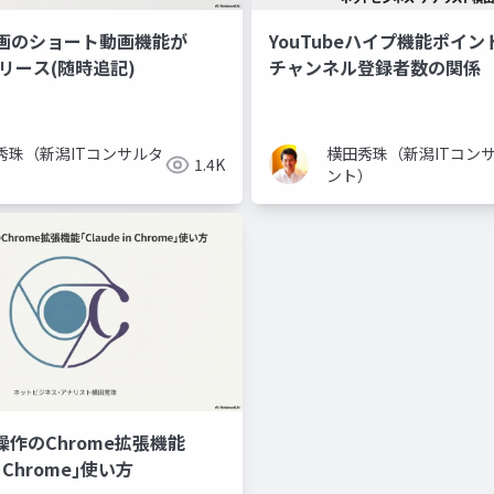
画のショート動画機能が
YouTubeハイプ機能ポイ
リリース(随時追記)
チャンネル登録者数の関係
秀珠（新潟ITコンサルタ
横田秀珠（新潟ITコン
1.4K
）
ント）
操作のChrome拡張機能
in Chrome｣使い方