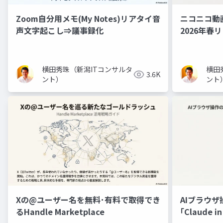
Zoom自分用メモ(My Notes)リアタイ音
ニコニコ動
声文字起こし⇒議事録化
2026年春
横田秀珠（新潟ITコンサルタ
横田
3.6K
ント）
ント
Xの@ユーザー名を無料･有料で取得でき
AIブラウザ
るHandle Marketplace
｢Claude 