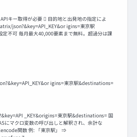
ーザ登録と、APIキー取得が必要  目的地と出発地の指定によ
ix/json?&key=API_KEY&or igins=東京駅
よる移動は設定不可 毎月最大40,000要素まで無料。超過分は課
json?&key=API_KEY&or igins=東京駅&destinations=
?&key=API _KEY&origins=東京駅&destinations= 国
……  「&」がSASにマクロ変数の呼び出しと解釈され、余計な
encode関数 例: 「東京駅」 ⇒