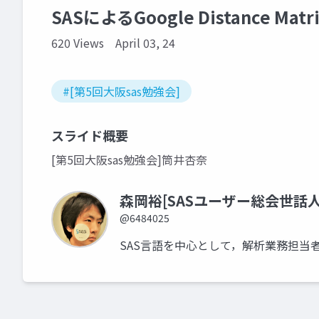
SASによるGoogle Distance Matr
620 Views
April 03, 24
#[第5回大阪sas勉強会]
スライド概要
[第5回大阪sas勉強会]筒井杏奈
森岡裕[SASユーザー総会世話人
@6484025
SAS言語を中心として，解析業務担当