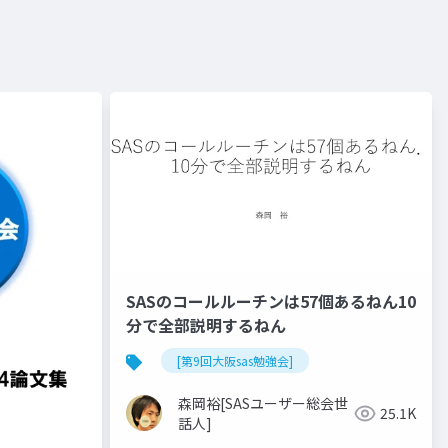
SASのコールルーチンは57個あるねん10
分で全部説明するねん
[第9回大阪sas勉強会]
森岡裕[SASユーザー総会世
25.1K
話人]