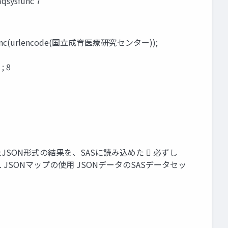
sfunc 7
sysfunc(urlencode(国立成育医療研究センター));
; 8
たJSON形式の結果を、SASに読み込めた  必ずし
結合 3. JSONマップの使用 JSONデータのSASデータセッ