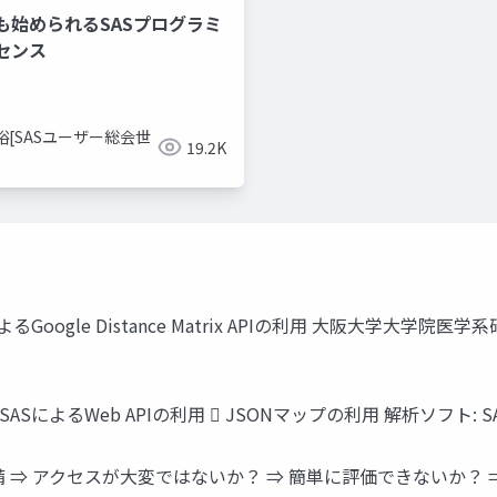
も始められるSASプログラミ
センス
裕[SASユーザー総会世
19.2K
によるGoogle Distance Matrix APIの利用 大阪大
  SASによるWeb APIの利用  JSONマップの利用 解析ソフト: SAS 9.4 
 ⇒ アクセスが大変ではないか？ ⇒ 簡単に評価できないか？ ⇒ Go