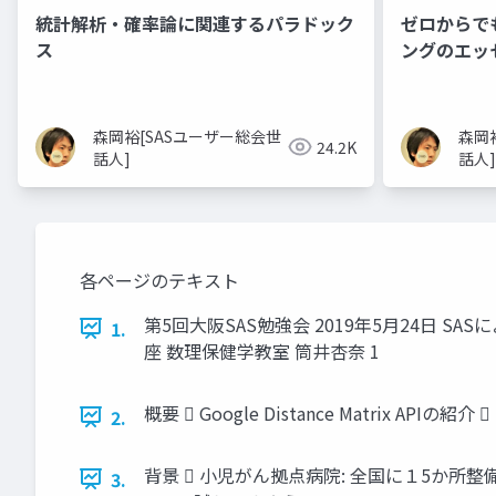
統計解析・確率論に関連するパラドック
ゼロからで
ス
ングのエッ
森岡裕[SASユーザー総会世
森岡
24.2K
話人]
話人]
各ページのテキスト
第5回大阪SAS勉強会 2019年5月24日 SAS
1.
座 数理保健学教室 筒井杏奈 1
概要  Google Distance Matrix APIの紹介
2.
背景  小児がん拠点病院: 全国に１5か所整備
3.