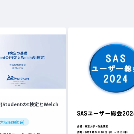
Studentのt検定とWelch
回大阪sas勉強会]