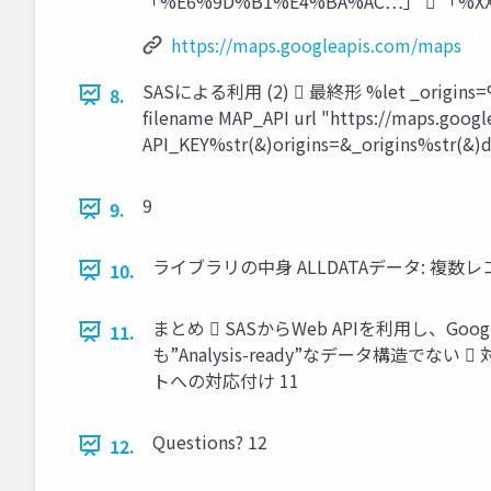
「%E6%9D%B1%E4%BA%AC…」  「%X
https://maps.googleapis.com/maps
SASによる利用 (2)  最終形 %let _origins=
8.
filename MAP_API url "https://maps.goog
API_KEY%str(&)origins=&_origins%str(&)de
9
9.
ライブラリの中身 ALLDATAデータ: 複数
10.
まとめ  SASからWeb APIを利用し、
11.
も”Analysis-ready”なデータ構造でない 
トへの対応付け 11
Questions? 12
12.