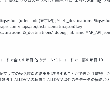
X」がSASにマクロの呼び出しと解釈され、余計なWarning ⇒ %qsy
%qsysfunc(urlencode(東京駅)); %let _destinations=%q
leapis.com/maps/api/distancematrix/json?key=
stinations=&_destinati ons" debug ; libname MAP_API json 
レコードで全ての項目 他のデータ: 1レコードで一部の項目 10
Googleマップの経路探索の結果を 取得することができた  取得し
 対処法 1. ALLDATAの転置 2. ALLDATA以外の全データの横