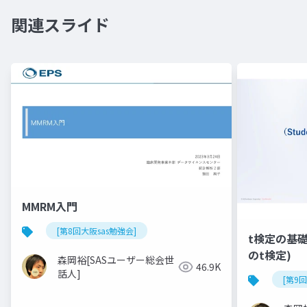
関連スライド
MMRM入門
[第8回大阪sas勉強会]
t検定の基礎(
のt検定)
森岡裕[SASユーザー総会世
46.9K
話人]
[第9