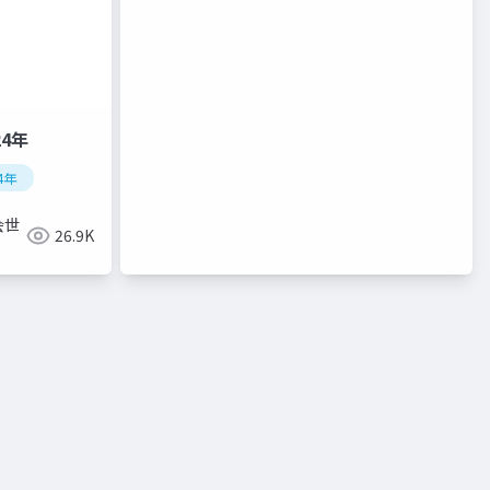
24年
4年
会世
26.9K