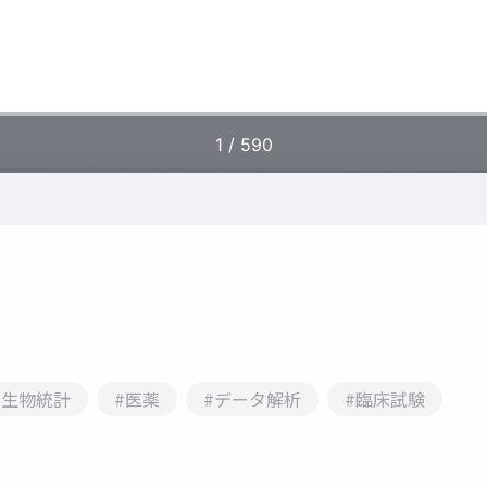
#生物統計
#医薬
#データ解析
#臨床試験