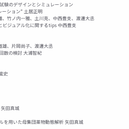
臨床試験のデザインとシミュレーション
レーション" 土居正明
雄、竹ノ内一雅、土川克、中西豊支、渡邊大丞
とビジュアル化に関するtips 中西豊支
道雄、片岡尚子、渡邊大丞
nの補完回数の検討 大浦智紀
住龍史
 矢田真城
デルを用いた母集団薬物動態解析 矢田真城