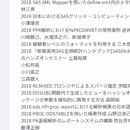
2018 SAS XML Mapperを用いたdefine.xm
林三男
2018 日本におけるSASグリッド・コンピューティ
小澤康彦
2018 PPK解析における%PKCONVRTの使用事例 逆
川崎勝己、水畑淳之介、新城博子
2018 被験者レベルのフォーマットを利用する 三木
2018 「新版実用SAS生物統計ハンドブック[SAS09.4/R3.
のハンズオンセミナー 土屋裕章
小松邦岳
小川直之
江森健人
2018 NLMiXEDプロシジヤによるスパース推定 伊庭
2018 DOSUBL関数内で生成したビューをハッシュ
ッケージの挙動を擬似的に再現する方法 森岡裕
2018 ods rtf+proc reportにおける解析帳
2018 PROC ODSTABLEを用いた帳票作成 山野辺浩
2018 PK速報解析のレポートシステムの構築 吹谷芳
藤澤正樹