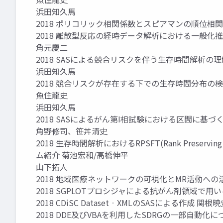
浜田知久馬
2018 ポリコリック相関係数とスピアマンの順位相
2018 離散型反応の経時データ解析における一般化推
角元慶二
2018 SASによる競合リスクを伴う生存時間解析の理
浜田知久馬
2018 競合リスクが存在する下での生存時間分布の
魚住龍史
浜田知久馬
2018 SASによるがん第I相試験における区間に基
角野修司、笹丼清史
2018 生存時間解析におけるRPSFT(Rank Preserving
ム紹介 菊池宏和/高橋伸平
山下拓人
2018 地域医療ネットワークの可視化とMR活動への
2018 SGPLOTプロシジャによる抗がん剤領域で
2018 CDiSC Dataset‐XMLのSASによる作成 関根
2018 DDE及びVBAを利用したSDRGの一部自動化に