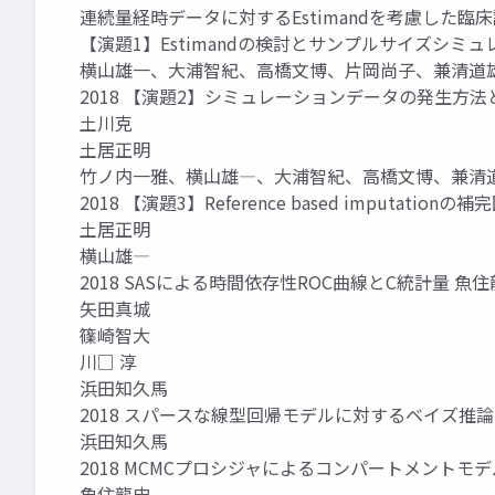
連続量経時データに対するEstimandを考慮した
【演題1】Estimandの検討とサンプルサイズシミュ
横山雄一、大浦智紀、高橋文博、片岡尚子、兼清道
2018 【演題2】シミュレーションデータの発生方法
土川克
土居正明
竹ノ内一雅、横山雄―、大浦智紀、高橋文博、兼清
2018 【演題3】Reference based imputatio
土居正明
横山雄―
2018 SASによる時間依存性ROC曲線とC統計量 魚
矢田真城
篠崎智大
川□ 淳
浜田知久馬
2018 スパースな線型回帰モデルに対するベイズ推論
浜田知久馬
2018 MCMCプロシジャによるコンパートメントモ
魚住龍史