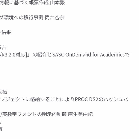
t内のメタ情報に基づく帳票作成 山本繁
ング環境への移行事例 筒丼杏奈
丼佑来
悠吾
2.0対応]」の紹介とSASC OnDemand for Academicsで
克拓
オブジェクトに格納することによりPROC DS2のハッシュパ
票の日本語/英数字フォントの明示的制御 麻生美由紀
己
博