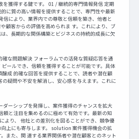
得する鍵です。 01 / 継続的専門情報発信 定期
続的に質の高い情報を提供することで、専門性や最新
容の発信により、業界内での尊敬と信頼を築き、他者と
や顧客からの評価を高められま す。これにより、ブ
信は、長期的な関係構築とビジネスの持続的成長に欠
的確な問題解決 フォーラムでの活発な質疑応答を通
 ピールでき、信頼を獲得することが可能です。具体
頼醸成 的確な回答を提供することで、読者や潜在顧
客の疑問や不安を解消し、安心感を与えます。これに
リーダーシップを発揮し、案件獲得のチャンスを拡大
での信頼と注目を集めるのに極めて有効です。最新の知
により、 他社との差別化を図ることができ、競争優
も寄与します。 solution 案件獲得機会の拡
。また、関 連する業界関係者や潜在顧客とのネット