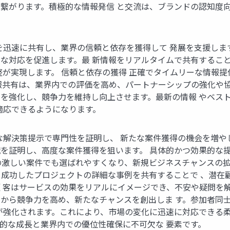
繋がります。積極的な情報発信 と交流は、ブランドの認知度
を迅速に共有し、業界の信頼と依存を獲得して 発展を支援しま
な対応を促進します。最 新情報をリアルタイムで共有するこ
整が実現します。 信頼と依存の獲得 正確でタイムリーな情報
報共有は、業界内での評価を高め、パートナーシップの強化や協力
を強化し、競争力を維持し向上させます。最新の情報 やベス
適応できるようになります。
解決策提示で専門性を証明し、 新たな案件獲得の機会を増やしま
を証明し、高度な案件獲得を狙います。 具体的かつ効果的な
激しい案件でも選ばれやすくなり、新規ビジネスチャンスの拡大
成功したプロジェクトの詳細な事例を共有することで 、潜在
客はサービスの効果をリアルにイメージでき、不安や疑問を解消
から競争力を高め、新たなチャンスを創出しま す。参加者同
が強化されます。これにより、市場の変化に迅速に対応できる柔
的な成長と業界内での優位性確保に不可欠な 要素です。