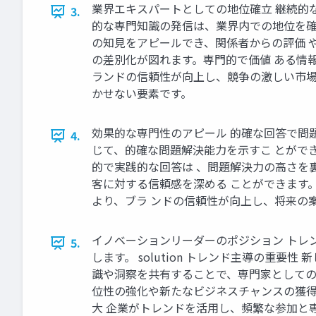
業界エキスパートとしての地位確立 継続的な
3.
的な専門知識の発信は、業界内での地位を確
の知見をアピールでき、関係者からの評価 や
の差別化が図れます。専門的で価値 ある情
ランドの信頼性が向上し、競争の激しい市場
かせない要素です。
効果的な専門性のアピール 的確な回答で問
4.
じて、的確な問題解決能力を示すこ とがで
的で実践的な回答は 、問題解決力の高さを
客に対する信頼感を深める ことができます
より、ブラ ンドの信頼性が向上し、将来の
イノベーションリーダーのポジション トレ
5.
します。 solution トレンド主導の
識や洞察を共有することで、専門家としての
位性の強化や新たなビジネスチャンスの獲得に
大 企業がトレンドを活用し、頻繁な参加と