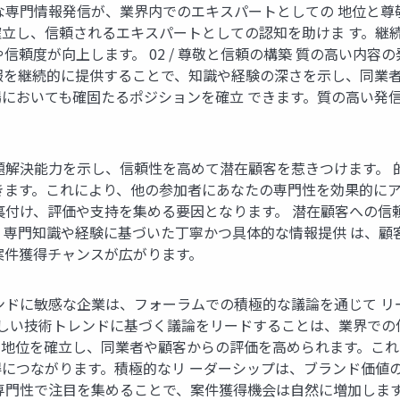
専門情報発信が、業界内でのエキスパートとしての 地位と尊敬を獲
立し、信頼されるエキスパートとしての認知を助けま す。継
信頼度が向上します。 02 / 尊敬と信頼の構築 質の高い内
報を継続的に提供することで、知識や経験の深さを示し、同業者
においても確固たるポジションを確立 できます。質の高い発
題解決能力を示し、信頼性を高めて潜在顧客を惹きつけます。 
きます。これにより、他の参加者にあなたの専門性を効果的にア
裏付け、評価や支持を集める要因となります。 潜在顧客への信
。専門知識や経験に基づいた丁寧かつ具体的な情報提供 は、顧
案件獲得チャンスが広がります。
ンドに敏感な企業は、フォーラムでの積極的な議論を通じて 
重要性 新しい技術トレンドに基づく議論をリードすることは、業界
地位を確立し、同業者や顧客からの評価を高められます。これ
つながります。積極的なリ ーダーシップは、ブランド価値の向上に
専門性で注目を集めることで、案件獲得機会は自然に増加します