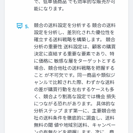
で、低単価商品 でも効率的な販売が可
能になります。
競合の送料設定を分析する 競合の送料
5.
設定を分析し、差別化された優位性を
確立する送料戦略を構築します。 競合
分析の重要性 送料設定は、顧客の購買
決定に直結する重要な要素であり、特
に価格に 敏感な層をターゲットとする
場合、競合他社の送料戦略を把握する
こと が不可欠です。同一商品や類似ジ
ャンルで比較された際、わずかな送料
の差が購買行動を左右するケースも多
く、競合より割高な設定では機会 損失
につながる恐れがあります。 具体的な
分析ステップ まず第一に、主要競合他
社の送料条件を徹底的に調査し、送料
無料の閾 値や地域別送料、キャンペー
ンの有無などを把握します。次に、商