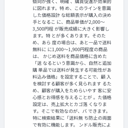
傾向が強く、明確 、購買促進が効果的
に図れます。特 め、このラインを意識
した価格設計 な総額表示が購入の決め
手となるこ に、商品単価が2,000〜
3,500円程 が販売成績に大きく影響し
ます。特 とが多くあります。そのた
め、あら 度の場合は、あと一品で送料
無料に に1,000〜1,900円程度の商品
は、 かじめ送料を商品価格に含めた
「送 なるという意識から、自然と追加
購 単品では送料が発生する可能性があ
料込み価格」を設定することで、顧 入
を検討する顧客が多く見られます るた
め、顧客が購入をためらいやす 客に安
心感とお得感を与えることが 。た価格
設定は、売上拡大とカゴ落 くなりま
す。そこで有効なのが、バ できます。
特に検索結果に「送料無 ち防止の両面
で有効に機能します。 ンドル販売によ