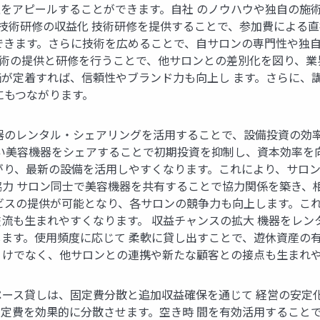
をアピールすることができます。自社 のノウハウや独自の施
2 技術研修の収益化 技術研修を提供することで、参加費によ
できます。さらに技術を広めることで、自サロンの専門性や独自
門技術の提供と研修を行うことで、他サロンとの差別化を図り、
が定着すれば、信頼性やブランド力も向上し ます。さらに、
にもつながります。
器のレンタル・シェアリングを活用することで、設備投資の効
高い美容機器をシェアすることで初期投資を抑制し、資本効率を
がり、最新の設備を活用しやすくなります。これにより、サロン
協力 サロン同士で美容機器を共有することで協力関係を築き、
ビスの提供が可能となり、各サロンの競争力も向上します。これ
流も生まれやすくなります。 収益チャンスの拡大 機器をレ
ます。使用頻度に応じて 柔軟に貸し出すことで、遊休資産の
 けでなく、他サロンとの連携や新たな顧客との接点も生まれ
ペース貸しは、固定費分散と追加収益確保を通じて 経営の安定化
定費を効果的に分散させます。空き時 間を有効活用すること