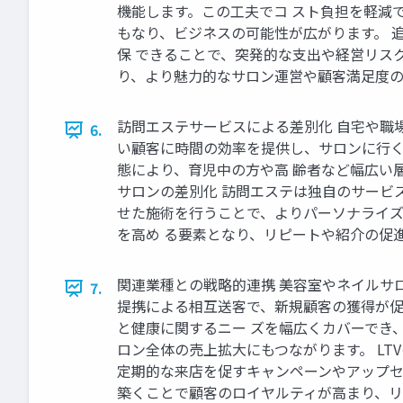
機能します。この工夫でコ スト負担を軽減
もなり、ビジネスの可能性が広がります。 
保 できることで、突発的な支出や経営リス
り、より魅力的なサロン運営や顧客満足度の
訪問エステサービスによる差別化 自宅や職場
6.
い顧客に時間の効率を提供し、サロンに行く
態により、育児中の方や高 齢者など幅広い層
サロンの差別化 訪問エステは独自のサービ
せた施術を行うことで、よりパーソナライズ
を高め る要素となり、リピートや紹介の促
関連業種との戦略的連携 美容室やネイルサロ
7.
提携による相互送客で、新規顧客の獲得が促
と健康に関するニー ズを幅広くカバーでき
ロン全体の売上拡大にもつながります。 L
定期的な来店を促すキャンペーンやアップセ
築くことで顧客のロイヤルティが高まり、リ