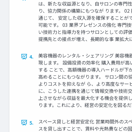
は、新たな収益源となり、自サロンの専門性
り、協力関係の構築にもつなが ります。 0
通じて、 安定した収入源を確保することが
可能です。 03 業界プレゼンスの強化 専
い技術力と指導力を持つサロンとしての評価
提携先との接点が増え、長期的な事 業拡大
美容機器のレンタル・シェアリング 美容機
4.
現します。 設備投資の効率化 購入費用が
する ことで、高額機器の導入ハードルが下
高めることにもつながります。 サロン間の
よりコストを抑えなが ら、より高度なサー
に、こうした連携を通じて情報交換や技術交
上させながら収益を最大化する機会を提供し
ります。これにより、経営の安定化を図るだ
スペース貸しと経営安定化 営業時間外のス
5.
スを貸し出すことで、賃料や光熱費などの固