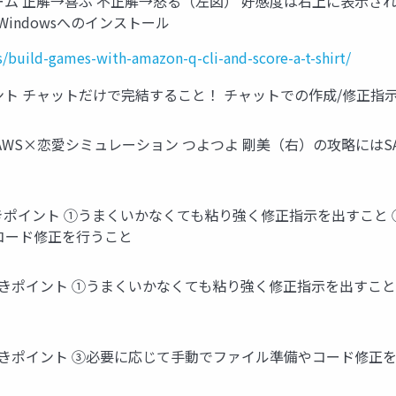
できたゲーム 正解→喜ぶ 不正解→怒る（左図） 好感度は右上に表示
のWindowsへのインストール
/build-games-with-amazon-q-cli-and-score-a-t-shirt/
感動ポイント チャットだけで完結すること！ チャットでの作成/修
示内容 AWS×恋愛シミュレーション つよつよ 剛美（右）の攻略には
 注意すべきポイント ①うまくいかなくても粘り強く修正指示を出す
コード修正を行うこと
 注意すべきポイント ①うまくいかなくても粘り強く修正指示を出すこ
 注意すべきポイント ③必要に応じて手動でファイル準備やコード修