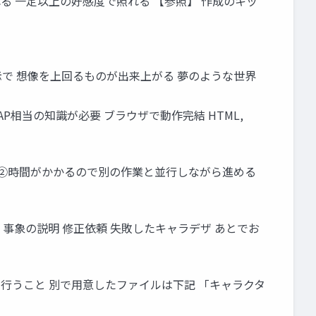
される 一定以上の好感度で照れる 【参照】 作成のキッ
正指示で 想像を上回るものが出来上がる 夢のような世界
SAP相当の知識が必要 ブラウザで動作完結 HTML,
こと ②時間がかかるので別の作業と並行しながら進める
と 事象の説明 修正依頼 失敗したキャラデザ あとでお
正を行うこと 別で用意したファイルは下記 「キャラクタ