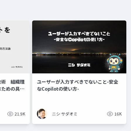
技術 組織理
ユーザーが入力すべきでないこと-安全
むための具体
なCopilotの使い方-
21.9K
ニシ サダオミ
16K