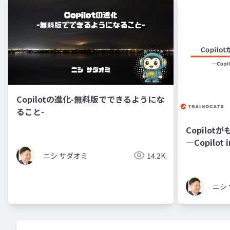
Copilotの進化-無料版でできるようにな
ること-
Copilo
―Copilot
―
ニシ サダオミ
14.2K
ニシ