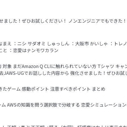
せました！ぜひお試しください！ ノンエンジニアでもできた！ Ama
紹介 なまえ ：ニシ サダオミ しゅっしん ：大阪市 かいしゃ ：トレ
支部 ひとこと ：恋愛はナンモワカラン
と目的 対象 まだAmazon Q CLIに触れられていない方 Tシャツ
過去JAWS-UGでお話しした内容から 強化させました！ぜひお
くじ できたゲーム 感動ポイント 注意すべきポイント まとめ
できたゲーム AWSの知識を問う選択肢で分岐する 恋愛シミュレーシ