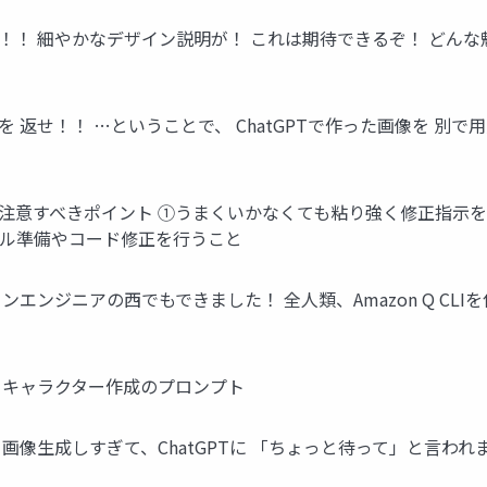
 おおお…！！ 細やかなデザイン説明が！ これは期待できるぞ！ 
ワクを 返せ！！ …ということで、 ChatGPTで作った画像を 別で用
う （再掲）注意すべきポイント ①うまくいかなくても粘り強く修正
イル準備やコード修正を行うこと
まとめ ノンエンジニアの西でもできました！ 全人類、Amazon Q 
まけ① キャラクター作成のプロンプト
おまけ② 画像生成しすぎて、ChatGPTに 「ちょっと待って」と言わ