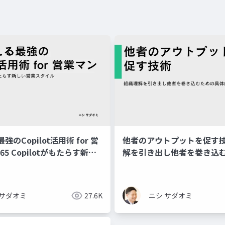
のCopilot活用術 for 営
他者のアウトプットを促す
5 Copilotがもたらす新し
解を引き出し他者を巻き込
イル～
的方法論
 サダオミ
27.6K
ニシ サダオミ