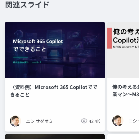
関連スライド
俺の考える最強
（資料例）Microsoft 365 Copilotでで
業マン～M36
きること
い営業スタ
ニシ
ニシ サダオミ
42.4K