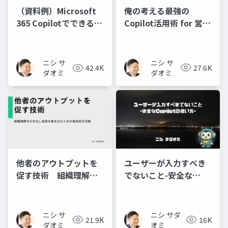
俺の考える最強の
（資料例）Microsoft
Copilot活用術 for 営業
365 Copilotでできるこ
マン～M365 Copilotが
と
もたらす新しい営業ス
タイル～
ニシ サ
ニシ サ
27.6K
42.4K
ダオミ
ダオミ
他者のアウトプットを
ユーザーが入力すべき
促す技術 組織理解を
でないこと-安全な
引き出し他者を巻き込
Copilotの使い方-
むための具体的方法論
ニシ サ
ニシ サダ
21.9K
16K
ダオミ
オミ