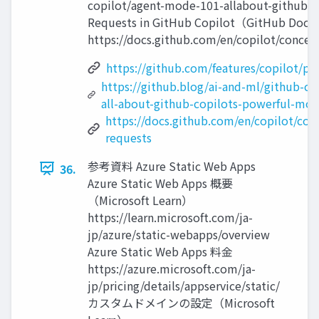
copilot/agent-mode-101-allabout-github-
Requests in GitHub Copilot（GitHub Doc
https://docs.github.com/en/copilot/concept
https://github.com/features/copilot/pl
https://github.blog/ai-and-ml/github-c
all-about-github-copilots-powerful-mo
https://docs.github.com/en/copilot/conc
requests
参考資料 Azure Static Web Apps
36.
Azure Static Web Apps 概要
（Microsoft Learn）
https://learn.microsoft.com/ja-
jp/azure/static-webapps/overview
Azure Static Web Apps 料金
https://azure.microsoft.com/ja-
jp/pricing/details/appservice/static/
カスタムドメインの設定（Microsoft