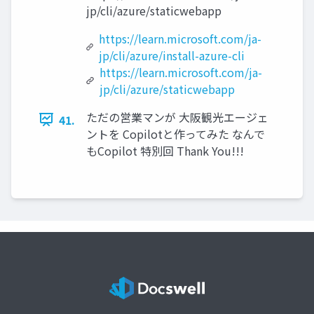
jp/cli/azure/staticwebapp
https://learn.microsoft.com/ja-
jp/cli/azure/install-azure-cli
https://learn.microsoft.com/ja-
jp/cli/azure/staticwebapp
ただの営業マンが 大阪観光エージェ
41.
ントを Copilotと作ってみた なんで
もCopilot 特別回 Thank You!!!