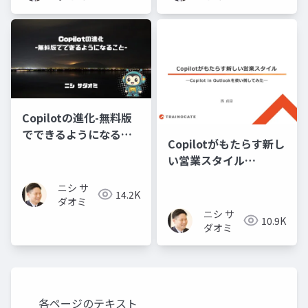
Copilotの進化-無料版
でできるようになるこ
Copilotがもたらす新し
と-
い営業スタイル
―Copilot in Outlook
ニシ サ
を使い倒してみた―
14.2K
ダオミ
ニシ サ
10.9K
ダオミ
各ページのテキスト