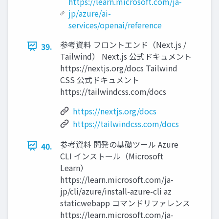
https://learn.microsoft.com/ja-
jp/azure/ai-
services/openai/reference
参考資料 フロントエンド（Next.js /
39.
Tailwind） Next.js 公式ドキュメント
https://nextjs.org/docs Tailwind
CSS 公式ドキュメント
https://tailwindcss.com/docs
https://nextjs.org/docs
https://tailwindcss.com/docs
参考資料 開発の基礎ツール Azure
40.
CLI インストール（Microsoft
Learn）
https://learn.microsoft.com/ja-
jp/cli/azure/install-azure-cli az
staticwebapp コマンドリファレンス
https://learn.microsoft.com/ja-