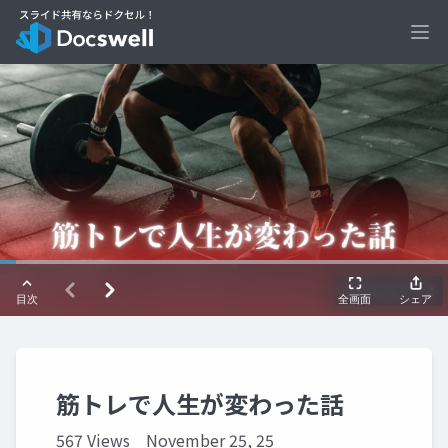
Ope
筋トレで人生が変わった話
567 Views
November 25, 25