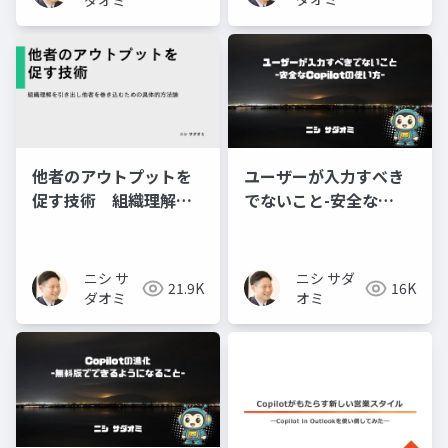
他者のアウトプットを
ユーザーが入力すべき
促す技術 組織理解を
でないこと-安全な
引き出し他者を巻き込
Copilotの使い方-
むための具体的方法論
ニシ サ
ニシ サダ
21.9K
16K
ダオミ
オミ