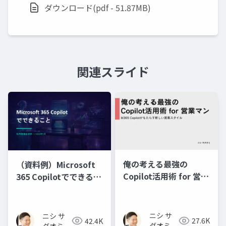
ダウンロード(pdf - 51.87MB)
関連スライド
俺の考える最強の
（資料例）Microsoft
Copilot活用術 for 営業
365 Copilotでできるこ
マン～M365 Copilotが
と
もたらす新しい営業ス
タイル～
ニシ サ
ニシ サ
27.6K
42.4K
ダオミ
ダオミ