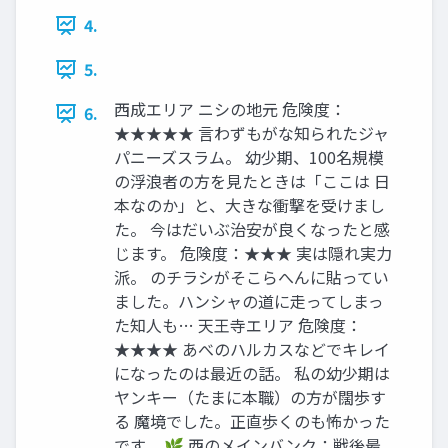
4.
5.
西成エリア ニシの地元 危険度：
6.
★★★★★ 言わずもがな知られたジャ
パニーズスラム。 幼少期、100名規模
の浮浪者の方を見たときは「ここは 日
本なのか」と、大きな衝撃を受けまし
た。 今はだいぶ治安が良くなったと感
じます。 危険度：★★★ 実は隠れ実力
派。 のチラシがそこらへんに貼ってい
ました。ハンシャの道に走ってしまっ
た知人も… 天王寺エリア 危険度：
★★★★ あべのハルカスなどでキレイ
になったのは最近の話。 私の幼少期は
ヤンキー（たまに本職）の方が闊歩す
る 魔境でした。正直歩くのも怖かった
です。 🌿 西のメインバンク：戦後最