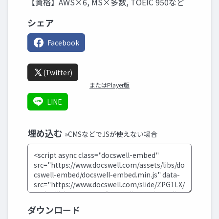
【資格】AWS×6, MS×多数, TOEIC 950など
シェア
Facebook
(Twitter)
またはPlayer版
LINE
埋め込む
»CMSなどでJSが使えない場合
ダウンロード