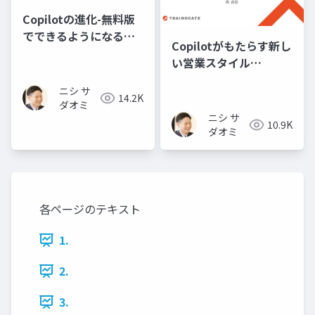
Copilotの進化-無料版
でできるようになるこ
Copilotがもたらす新し
と-
い営業スタイル
―Copilot in Outlook
ニシ サ
を使い倒してみた―
14.2K
ダオミ
ニシ サ
10.9K
ダオミ
各ページのテキスト
1.
2.
3.