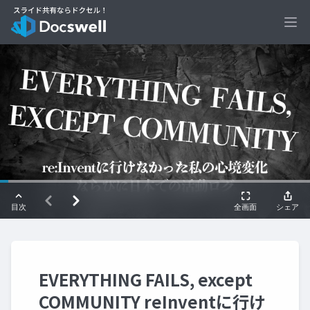
Ope
EVERYTHING FAILS, except
COMMUNITY reInventに行け