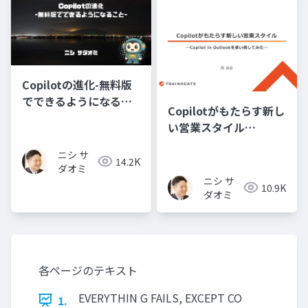
Copilotの進化-無料版
でできるようになるこ
Copilotがもたらす新し
と-
い営業スタイル
―Copilot in Outlook
ニシ サ
を使い倒してみた―
14.2K
ダオミ
ニシ サ
10.9K
ダオミ
各ページのテキスト
EVERYTHIN G FAILS, EXCEPT CO
1.