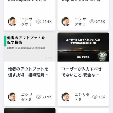
マン～M365 Copilotが
と
もたらす新しい営業ス
タイル～
ニシ サ
ニシ サ
27.6K
42.4K
ダオミ
ダオミ
他者のアウトプットを
ユーザーが入力すべき
促す技術 組織理解を
でないこと-安全な
引き出し他者を巻き込
Copilotの使い方-
むための具体的方法論
ニシ サ
ニシ サダ
21.9K
16K
ダオミ
オミ