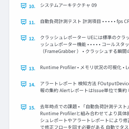
システムアーキテクチャ 09
10.
自動負荷計測テスト 計測項目 • • • • • fps
11.
クラッシュレポーター UEには標準のクラ
12.
ッシュレポーター機能 • • • • • コール
（FrameGrabber ） • クラッシュ
Runtime Profiler • メモリ状況の可視化 •
13.
アラートレポート 検知方法 FOutputDev
14.
報の集約 AlertレポートはIssue単位で集約 収
去年時点での課題 • 「自動負荷計測テス
15.
Runtime Profilerと組み合わせ
シュレポートやアラートレポートにより修正
で修正フローを回す必要がある 自動でタス