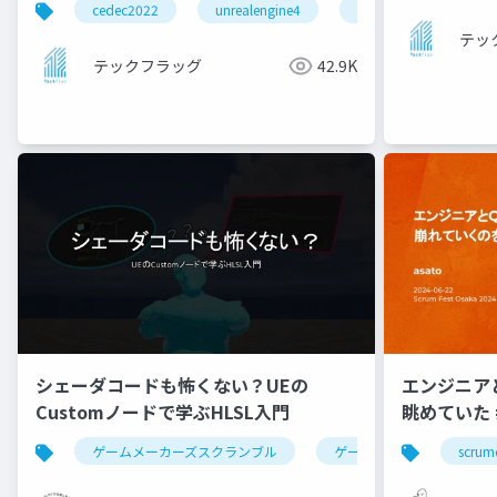
cedec2022
unrealengine4
ue4
gamedev
テッ
テックフラッグ
42.9K
シェーダコードも怖くない？UEの
エンジニア
Customノードで学ぶHLSL入門
眺めていた #
ゲームメーカーズスクランブル
ゲーム制作
ue5
scrum