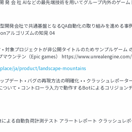
 開 発 会 社 AIなどの最先端技術を用いてグループ内外のゲ
託型開発会社で共通基盤となるQA自動化の取り組みを進める事例 
tionアルゴリズムの知見 04
が頻出します • 対象プロジェクトが非公開タイトルのためサンプルゲ
c games） https://www.unrealengine.com/marketpl
place/ja/product/landscape-mountains
ップデート • バグの再現方法の明確化 • • クラッシュレポータ
stemについて • コントローラ入力で動作するBotによるコリジョンチ
Botによる自動負荷計測テスト アラートレポート クラッシュレポート Run