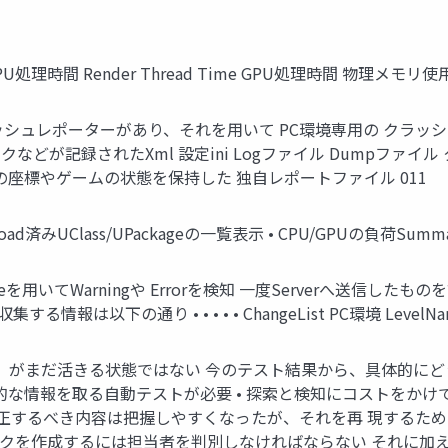
 CPU処理時間 Render Thread Time GPU処理時間 物理メモリ使用
ッシュレポーターがあり、それを用いて PC環境専用の クラッ
スタックなどが記録されたXml 設定ini Logファイル Dump
する瞬間の座標やゲームの状態を保持した 独自レポートファイル 011
 Load済みUClass/UPackageの一覧表示 • CPU/GPUの負荷Summa
iceを用いてWarningや Errorを検知 一度Serverへ送信
集する情報は以下の通り • • • • • ChangeList PC環境 Lev
ト」がまだ活きる状態ではない 今のテスト結果から、具体的に
てより具体的な情報を取る自動テストが必要 • 探索と検知にコストを
するべき内容は把握しやすくなったが、それを再 現するための
クを作成するには担当者を判別しなければならない それに加え