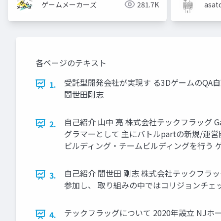
ゲームメーカーズ
281.7K
asat
各ページのテキスト
受託型開発会社が実現す る3DゲームのQA自
1.
間世田剛志
自己紹介 山中 亮 株式会社テックフラッグ Game Dev
2.
グラマーとして 主にバトルpartの新規/運営開
ビルディング・チームビルディングを行う ゲー
自己紹介 間世田 剛志 株式会社テックフラッグ 
3.
参加し、 取り組みの中ではコリジョンチェッ
テックフラッグについて 2020年設立 N
4.