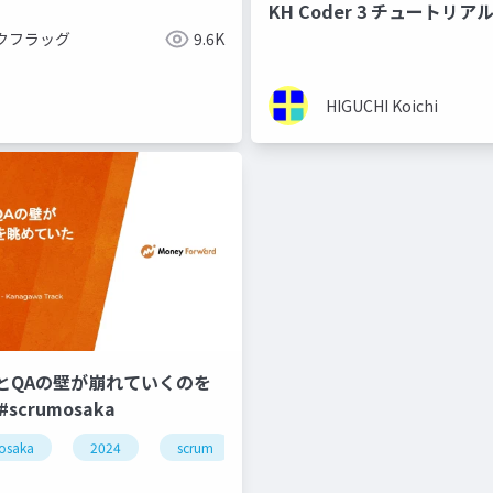
KH Coder 3 チュートリア
elopment
cedec
クフラッグ
9.6K
HIGUCHI Koichi
とQAの壁が崩れていくのを
scrumosaka
osaka
シェーダー
2024
scrum
agile