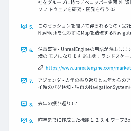
社をグループに持つデベロッパー集団 外 部
ソフ トウェアを研究・開発を行う 03
このセッションを聞いて得られるもの • 受
5.
NavMeshを使わずにMapを踏破するNaviga
注意事項 • UnrealEngineの用語
6.
境の モノになります ※出典：ランドスケープマウンテン（Epi
https://www.unrealengine.com/market
アジェンダ • 去年の振り返りと去年からのア
7.
イ時のバグ検知 • 独自のNavigationSy
去年の振り返り 07
8.
昨年までに作成した機能 1. 2. 3. 4. ワープ
9.