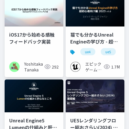
iOS17から始める感触
猫でも分かるUnreal
フィードバック実装
Engineの学び方 - 超初
心者向け編 - 2023 v1.0
ue4
ue5
u
Yoshitaka
エピック
292
1.7M
Tanaka
ゲームズ
ジャパン
Unreal Engine5
UE5レンダリングフロ
Lumenの仕組みと肝心
ー総おさらい(2024) 基