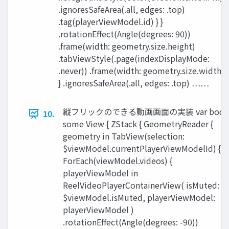
.ignoresSafeArea(.all, edges: .top)
.tag(playerViewModel.id) } }
.rotationEffect(Angle(degrees: 90))
.frame(width: geometry.size.height)
.tabViewStyle(.page(indexDisplayMode:
.never)) .frame(width: geometry.size.width)
} .ignoresSafeArea(.all, edges: .top) ……
縦フリックのできる動画画面の実装 var body
10.
some View { ZStack { GeometryReader {
geometry in TabView(selection:
$viewModel.currentPlayerViewModelId) {
ForEach(viewModel.videos) {
playerViewModel in
ReelVideoPlayerContainerView( isMuted:
$viewModel.isMuted, playerViewModel:
playerViewModel )
.rotationEffect(Angle(degrees: -90))