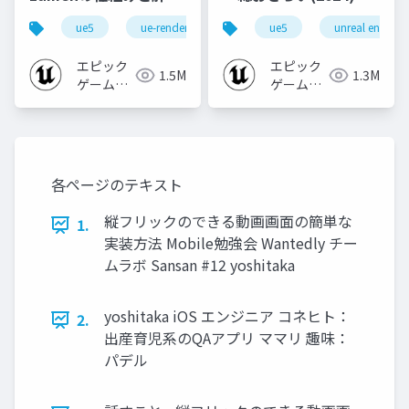
なところ
礎編！
ue5
ue-rendering
ue-lumen
ue5
unreal engine
[CEDEC+KYUSHU
2024]
エピック
エピック
1.5M
1.3M
ゲームズ
ゲームズ
ジャパン
ジャパン
各ページのテキスト
縦フリックのできる動画画面の簡単な
1.
実装方法 Mobile勉強会 Wantedly チー
ムラボ Sansan #12 yoshitaka
yoshitaka iOS エンジニア コネヒト：
2.
出産育児系のQAアプリ ママリ 趣味：
パデル