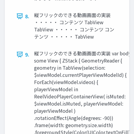
縦フリックのできる動画画面の実装
8.
・・・・・ コンテンツ TabView
TabView ・・・・・ コンテンツ コン
テンツ ・・・・・ TabView
縦フリックのできる動画画面の実装 var body:
9.
some View { ZStack { GeometryReader {
geometry in TabView(selection:
$viewModel.currentPlayerViewModelId) {
ForEach(viewModel.videos) {
playerViewModel in
ReelVideoPlayerContainerView( isMuted:
$viewModel.isMuted, playerViewModel:
playerViewModel )
.rotationEffect(Angle(degrees: -90))
.frame(width: geometry.size.width)
.foregroundStyle(Color(UIColor.textOnFill))