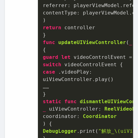
referrer: playerViewModel.refer
contentType: playerViewModel.co
return
 controller

func
updateUIViewController
(
_
guard
let
 videoControlEvent 
=
 
switch
case
 .videoPlay:

……
static
func
dismantleUIViewCon
_
uiViewController
: 
ReelVideoP
coordinator
: 
Coordinator
DebugLogger
.print(
"解放_
\(uiVie