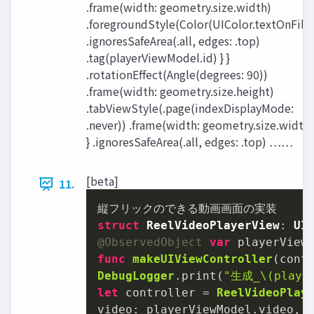
.frame(width: geometry.size.width)
.foregroundStyle(Color(UIColor.textOnFill)
.ignoresSafeArea(.all, edges: .top)
.tag(playerViewModel.id) } }
.rotationEffect(Angle(degrees: 90))
.frame(width: geometry.size.height)
.tabViewStyle(.page(indexDisplayMode:
.never)) .frame(width: geometry.size.width)
} .ignoresSafeArea(.all, edges: .top) ……
[beta]
11.
struct
ReelVideoPlayerView
: 
UI
@ObservedObject
var
 playerView
func
makeUIViewController
(
cont
DebugLogger
.print(
"生成_
\(playe
let
 controller 
=
ReelVideoPlay
video: playerViewModel.video,
