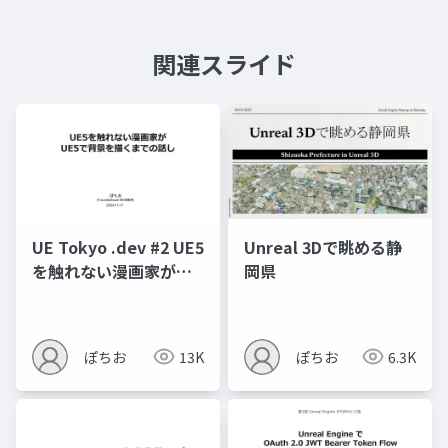
関連スライド
UE Tokyo .dev #2 UE5
Unreal 3Dで眺める静
を触れない漫画家が
岡県
UE5で背景を描くまで
の話し
ぽちお
13K
ぽちお
6.3K