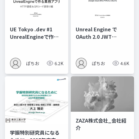
UE Tokyo .dev #1
Unreal Engine で
UnrealEngineで作る
OAuth 2.0 JWT
業務アプリ
Bearer Token Flow
(Google Cloud APIに
アクセスしてみよう)
ぽちお
6.2K
ぽちお
4.6K
ZAZA株式会社_会社紹
介
学振特別研究員になる