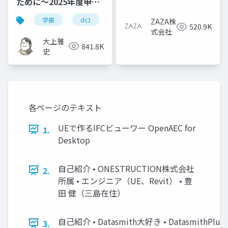
ために～2025年度申請
版
学振
dc1
dc2
jsps
pd
ZAZA株
520.9K
式会社
大上雅
841.8K
史
各ページのテキスト
UEで作るIFCビューワー OpenAEC for
1.
Desktop
自己紹介 • ONESTRUCTION株式会社
2.
所属 • エンジニア（UE、Revit） • 豊
田 健（三島在住）
自己紹介 • Datasmith大好き • DatasmithPlus
3.