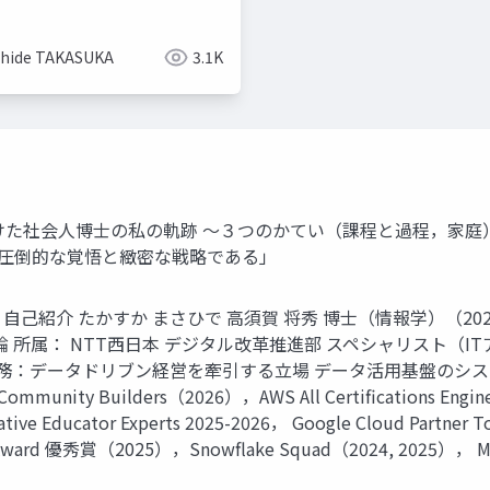
・Fabricと使い分ける〜
hide TAKASUKA
3.1K
人博士の私の軌跡 ～３つのかてい（課程と過程，家庭）～ Present
，圧倒的な覚悟と緻密な戦略である」
ghts Reserved. 自己紹介 たかすか まさひで 高須賀 将秀 博士（
所属： NTT西日本 デジタル改革推進部 スペシャリスト（ITア
） 業務：データドリブン経営を牽引する立場 データ活用基盤のシス
 Builders（2026），AWS All Certifications Engineers
ive Educator Experts 2025-2026， Google Cloud Partner 
’r Award 優秀賞（2025），Snowflake Squad（2024, 2025）， Mic