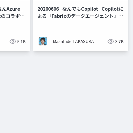
ねんAzure_
20260606_なんでもCopilot_Copilotに
icのコラボレ
よる「Fabricのデータエージェント」と
り身近なもの
「Foundryで創る数理最適化エージェン
ルート最適化
ト」の協奏・共創・競争
5.1K
Masahide TAKASUKA
3.7K