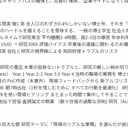
るキャリ アパスの確保と，究極の 保険． 企業サイドになって
現実 破1 急 全人口のわずか0.4％しかいない博士号．それ
ハードルを越えることを意味する． 一般の博士学生 社会人博士
イムで研究専念 平均睡眠3-4時間，週2-3日の徹夜 年休利用して現場
h（1h/d）= 研究306h 評価バイアス 卒業後の進路に関わ る
現実 会社と研究の境界線による 知的財産トラブルのリスク
炎上と研究の重圧 本業の容赦ないトラブルと，研究の厳しい純め
 Year 1 Year 2-3 Year 3.5 Year 4 当時の職場
支援の PoC作成（本業外） 現場フィードバックから 新アルゴリ
め 朝7時出社（1秒を惜しむために すべての行動を最適化） 
 休を使い現場ヒアリング まとまった時間で集中してやることで
で苦悩 査読論文の執筆 （数十往復の過酷な添削) 研究（Acade
う巨大な壁 研究テーマに「現場のリアルな業務」を選んだが故