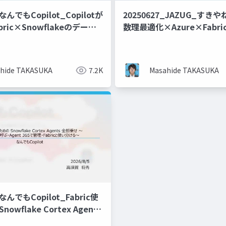
_なんでもCopilot_Copilotが
20250627_JAZUG_すきや
ric×Snowflakeのデータ
数理最適化×Azure×Fabr
によるData&AIの民主化
ーション_数理最適化をよ
にするために_ー万博訪問
サービスを作ってみたー
hide TAKASUKA
7.2K
Masahide TAKASUKA
_なんでもCopilot_Fabric使
owflake Cortex Agents
opilotから呼ぶ・Agent