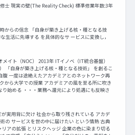
/年 修士 現実の壁(The Reality Check) 標凖修業年数:3年
念（志） 入社当時からの信念 「自身が築き上げる核・種となる技
的な生活に先導する を具体的なサ ービスに変換し，
12年 ネオメイト（NOC） 2013年 ITイノベ（IT統合基盤）
活用基盤開発） 「自身が築き上げる核・種となる技術」 を創るこ
円自腹 一度は途絶えたアカデミアとのネットワーク再
ークから大学での授業 アカデミアの風を至る所に吹き
なり始める ・・・業務へ還元により処遇にも反映さ
だが実用背に欠け 社会から取り残されている アカデ
術の サービスを世の中に届けたい という情熱 古典
ャリアの拡張 とリスクヘッジ 企業の色に染まり切る