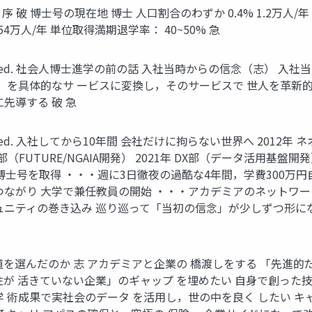
 Reserved. 序 破 博士号の現在地 博士 人口割合のわずか 0.4% 1.2万人
54万人/年 単位取得満期退学率： 40~50% 急
 Rights Reserved. 社会人博士進学の前の話 入社当時からの信
 を具体的なサ ービスに変換し，そのサービスで 世人を革新
先導する 破 急
ights Reserved. 入社してから10年間 会社だけに拘らない世界へ 20
9年 DX部（FUTURE/NGAIA開発） 2021年 DX部（データ
博士号を取得 ・・・週に3日徹夜の過酷な4年間，学費300万
つながり 大学で兼任教員の開始 ・・・アカデミアのネットワ
ュニティの巻き込み 巡り巡って「当初の信念」が少しずつ形に
を選んだのか 志 アカデミアと企業の 橋渡しをする 「先進的
が 活きていない企業」のギャップ を埋めたい 自身で創った技
 術成果で実社会のデータ を活用し，世の中を良く したい キ