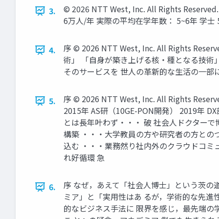
© 2026 NTT West, Inc. All Rights
3.
6万人/年 実際の平均在学年数： 5~6年 学士 
序 © 2026 NTT West, Inc. All
4.
術」 「自身が築き上げる核・種となる技術」
そのサービスを 世人の革新的な生活の一部に
序 © 2026 NTT West, Inc. All R
5.
2015年 AS研（10GE-PON開発） 201
とは長年叶わず・・・ 破 社会人ドクターで
構築 ・・・大学教員の方や研究者の方との
込む ・・・業務然り社内外のクラウドコミ
れ好循環 急
序 なぜ，あえて「社会人博士」という茨の道
6.
ミア」と「実用性はあ るが，学術的な先進性
的なビジネス手法に 限界を感じ，最先端の学