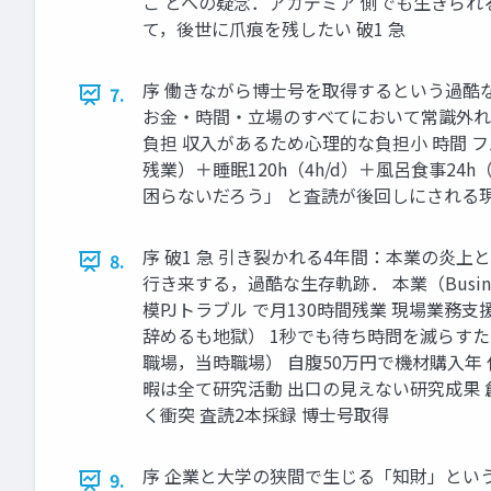
こ とへの疑念．アカデミア 側でも生きられ
て，後世に爪痕を残したい 破1 急
序 働きながら博士号を取得するという過酷な
7.
お金・時間・立場のすべてにおいて常識外れの
負担 収入があるため心理的な負担小 時間 フルタ
残業）＋睡眠120h（4h/d）＋風呂食事24
困らないだろう」 と査読が後回しにされる
序 破1 急 引き裂かれる4年間：本業の
8.
行き来する，過酷な生存軌跡． 本業（Business）
模PJトラブル で月130時間残業 現場業務
辞めるも地獄） 1秒でも待ち時問を滅らすた
職場，当時職場） 自腹50万円で機材購入年
暇は全て研究活動 出口の見えない研究成果 創出
く衝突 査読2本採録 博士号取得
序 企業と大学の狭間で生じる「知財」とい
9.