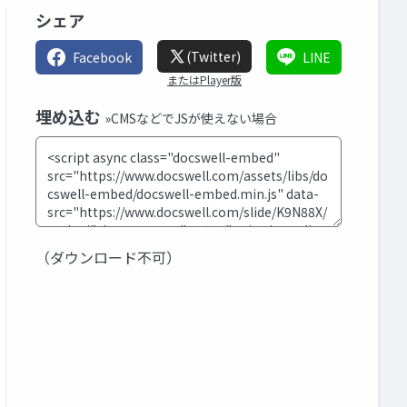
シェア
(Twitter)
Facebook
LINE
またはPlayer版
埋め込む
»CMSなどでJSが使えない場合
（ダウンロード不可）