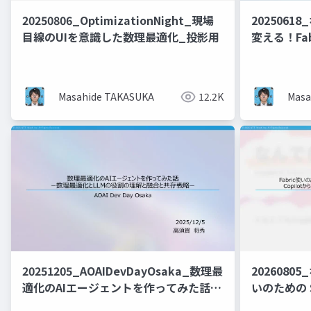
20250806_OptimizationNight_現場
20250618
目線のUIを意識した数理最適化_投影用
変える！Fab
カタログ構築
Masahide TAKASUKA
12.2K
Masa
20251205_AOAIDevDayOsaka_数理最
20260805
適化のAIエージェントを作ってみた話ー
いのための Sn
数理最適化とLLMの役割の理解と共存戦
全部乗せ 〜C