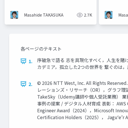
略ー
365で管理
Masahide TAKASUKA
2.7K
Masa
各ページのテキスト
序破急で語る 志を具現化すべく，人生を賭けた社会
1.
カデミア，孤立した2つの世界を 繋ぐのは
© 2026 NTT West, Inc. All Ri
2.
レーションズ・リサーチ（OR），グラフ理論 
TakeSky（Udemy講師や個人受託業務
事例の提案 / デジタル人材育成 表彰： AWS Community
Engineer Award（2024），Microsoft Innovat
Certification Holders（2025）， Jagu‘e