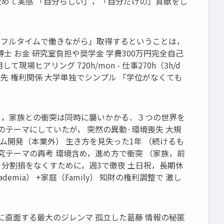
改めて実感 「自分らしい」，「自分だけの」貢献をし
を「フルタイムで働きながら」取得するということは，
 お金 研究室負担や奨学金 学費300万円完全自己
ヒアリング 720h/mon - 仕事270h（3h/d
ため優先 権利関係 大学単独でシンプル 「学位がなくても
切り，家族との衝突は同時に襲いかかる．３つの世界を
の業務を 博士のテーマにしていたが， 突然の異動·環境喪失 大規
ズム開発（本業外） 生き方を見失った1年 （続けるも
研究テーマの再考 環境含め，進め方で衝突 （家族，前
 分割損をなくすために，週3で徹夜 土日祝，長期休
mia） +家庭（Family） 知財の権利調整で 激し
に直面する最大のジレンマ 孤立した葛藤 情報の秘匿