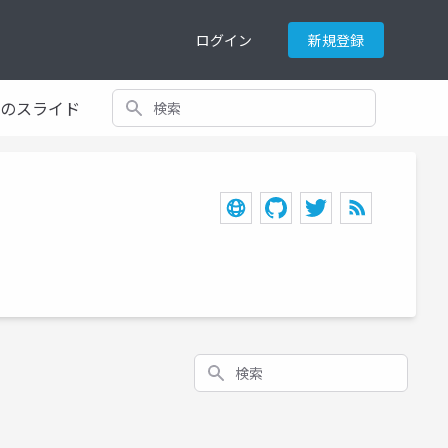
ログイン
新規登録
検索
てのスライド
検索