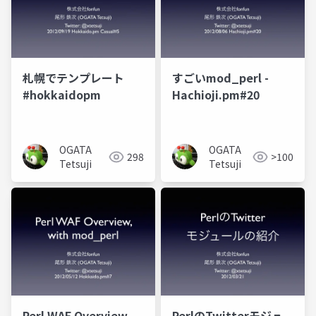
札幌でテンプレート
すごいmod_perl -
#hokkaidopm
Hachioji.pm#20
OGATA
OGATA
298
>100
Tetsuji
Tetsuji
Perl WAF Overview,
PerlのTwitterモジュ