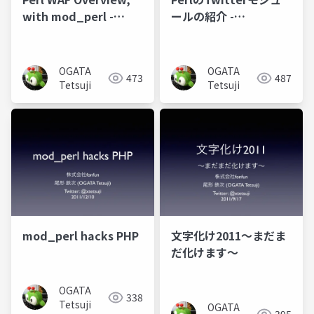
with mod_perl -
ールの紹介 -
Hokkaido.pm#7
twtr_hack
OGATA
OGATA
473
487
Tetsuji
Tetsuji
mod_perl hacks PHP
文字化け2011〜まだま
だ化けます〜
OGATA
338
Tetsuji
OGATA