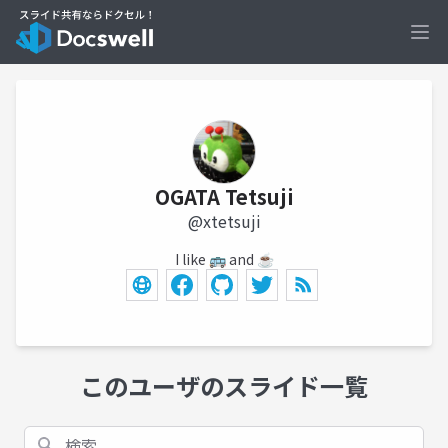
Ope
OGATA Tetsuji
@xtetsuji
I like 🚌 and ☕
このユーザのスライド一覧
検索