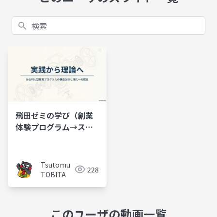
検索
飛田ゼミの学び（創業
体験プログラム→スプ
ラウト）によって学生
が獲得するものは？
Tsutomu
228
TOBITA
このユーザの動画一覧