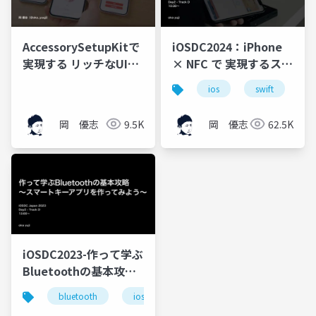
AccessorySetupKitで
iOSDC2024：iPhone
実現する リッチなUIと
× NFC で 実現するスマ
シームレスな接続
ートキーの開発方法
ios
swift
n
岡 優志
9.5K
岡 優志
62.5K
iOSDC2023-作って学ぶ
Bluetoothの基本攻略
〜スマートキーアプリ
bluetooth
ios
swift
core bluetooth
を作ってみよう〜