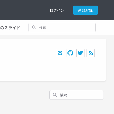
ログイン
新規登録
検索
てのスライド
検索