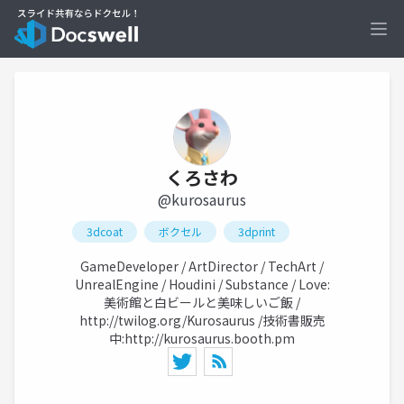
Ope
くろさわ
@kurosaurus
3dcoat
ボクセル
3dprint
GameDeveloper / ArtDirector / TechArt /
UnrealEngine / Houdini / Substance / Love:
美術館と白ビールと美味しいご飯 /
http://twilog.org/Kurosaurus
/技術書販売
中:
http://kurosaurus.booth.pm