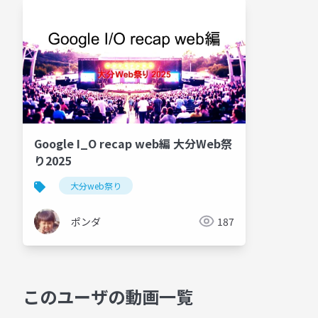
Google I_O recap web編 大分Web祭
り2025
大分web祭り
ポンダ
187
このユーザの動画一覧