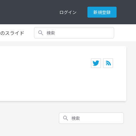
ログイン
新規登録
検索
てのスライド
検索