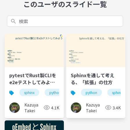
このユーザのスライド一覧
検索
pytestでRust製CLIを
Sphinxを通して考え
e2eテストしてみよう /
る、「拡張」の仕方
PyCon mini 東海 2024
sphinx
python
python
sphinx
Kazuya
Kazuya
4.1K
3.4K
Takei
Takei