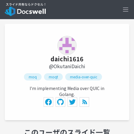
Ope
daichi1616
@OkutaniDaichi
moq
moqt
media-over-quic
I'm implementing Media over QUIC in
Golang.
このユーザのスライド一覧