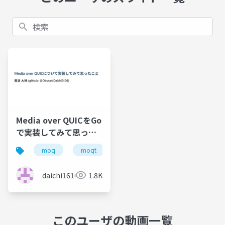
検索
Media over QUICをGo
で実装してみて思った
こと @WebRTC Meet-
moq
moqt
media-over-quic
go
Up
daichi1616
1.8K
このユーザの動画一覧