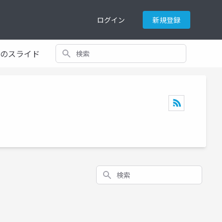
ログイン
新規登録
検索
てのスライド
検索