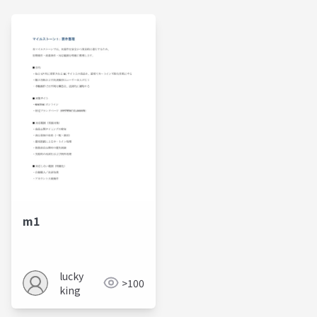
m1
lucky
>100
king