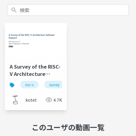
検索
A Survey of the RISC-
V Architecture
Software Support
risc-v
survey
kotet
4.7K
このユーザの動画一覧