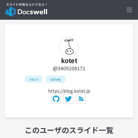
Ope
kotet
@3409108171
risc-v
survey
https://blog.kotet.jp
このユーザのスライド一覧