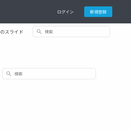
ログイン
新規登録
検索
てのスライド
検索