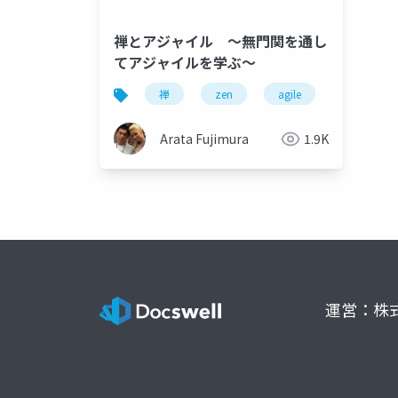
禅とアジャイル 〜無門関を通し
てアジャイルを学ぶ〜
禅
zen
agile
Arata Fujimura
1.9K
運営：株