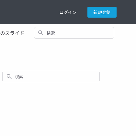
ログイン
新規登録
検索
てのスライド
検索