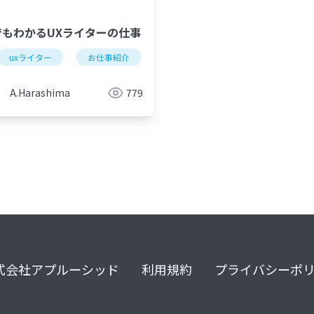
でもわかるUXライターの仕事
r
uxライター
お仕事紹介
ux writer
A.Harashima
779
式会社アプルーシッド
利用規約
プライバシーポ