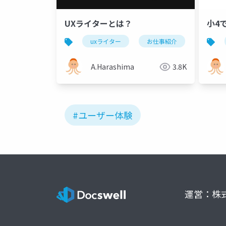
UXライターとは？
小4
uxライター
お仕事紹介
ux write
A.Harashima
3.8K
#ユーザー体験
運営：株