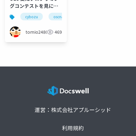
グコンテストを見に行
きました
cybozu
oscnagoya
名古屋
愛知
tomio2480
469
運営：株式会社アプルーシッド
利用規約