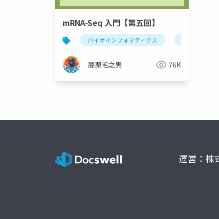
mRNA-Seq 入門【第五回】
バイオインフォマティクス
mrna-seq
膝栗毛之男
76K
運営：株