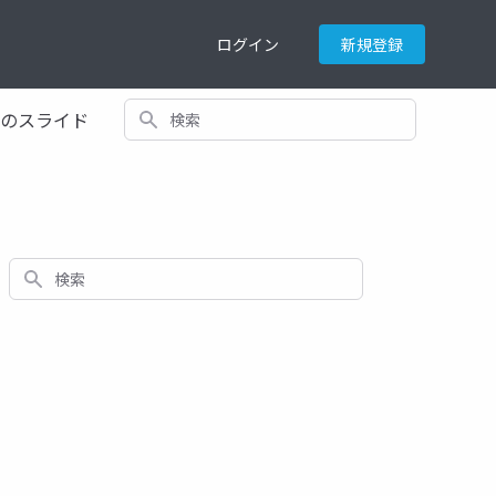
ログイン
新規登録
検索
てのスライド
検索