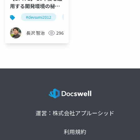
用する開発環境の秘訣
＜デブサミ2012＞
#devsumi2012
alm
tfs
tfsug
vis
長沢 智治
296
運営：株式会社アプルーシッド
利用規約