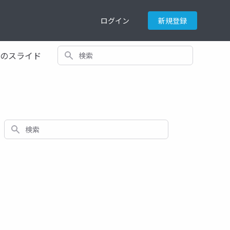
ログイン
新規登録
検索
てのスライド
検索