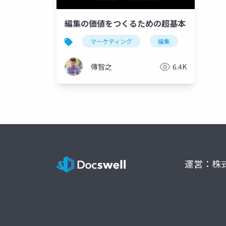
編集の価値をつくるための超基本
マーケティング
編集
出版
傳智之
6.4K
運営：株