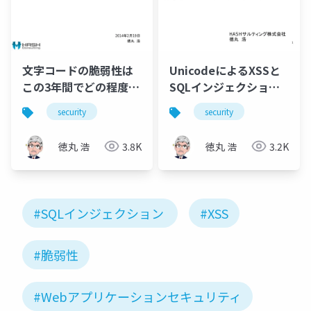
文字コードの脆弱性は
UnicodeによるXSSと
この3年間でどの程度対
SQLインジェクション
策されたか?
の可能性
security
security
徳丸 浩
3.8K
徳丸 浩
3.2K
#SQLインジェクション
#XSS
#脆弱性
#Webアプリケーションセキュリティ