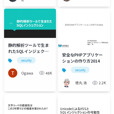
K
静的解析ツールで生ま
れたSQLインジェクシ
安全なPHPアプリケー
ョン
ションの作り方2014
security
security
Ogawa
48K
徳丸 浩
2.2K