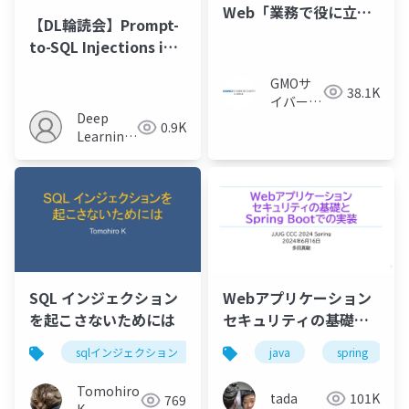
Web「業務で役に立っ
【DL輪読会】Prompt-
たCTFテク」
to-SQL Injections in
LLM-Integrated Web
GMOサ
Applications: Risks
38.1K
イバーセ
and Defenses
Deep
キュリテ
0.9K
Learning
ィ byイ
JP
エラエ株
式会社
SQL インジェクション
Webアプリケーション
を起こさないためには
セキュリティの基礎と
Spring Bootでの実装
sqlインジェクション
情報セキュリティ
java
spring
#jjug_ccc
#jjug_ccc_c
Tomohiro
tada
101K
769