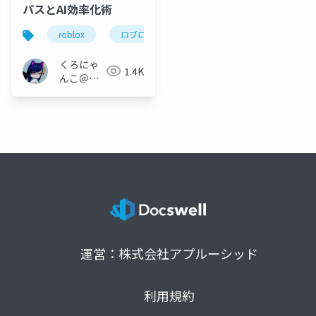
パスとAI効率化術
roblox
ロブロックス
roblox studio
luau
くろにゃ
1.4K
んこ＠
Robloxク
リエイタ
ー
運営：株式会社アプルーシッド
利用規約