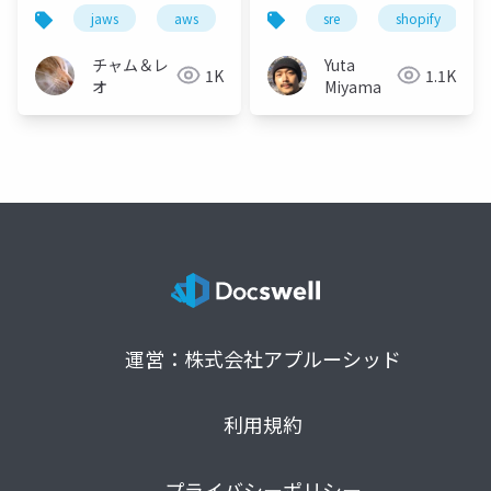
Finnancial Cloud
development to Core
jaws
aws
sre
shopify
Architecture
API / 機能開発チームと
コアAPIチームの架け橋
チャム＆レ
Yuta
1K
1.1K
としてのSRE
オ
Miyama
運営：株式会社アプルーシッド
利用規約
プライバシーポリシー