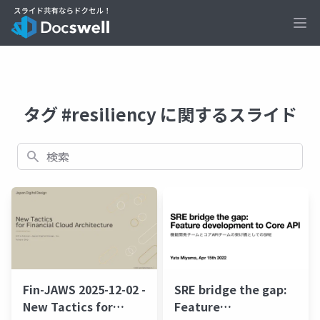
Ope
タグ #resiliency に関するスライド
検索
Fin-JAWS 2025-12-02 -
SRE bridge the gap:
New Tactics for
Feature