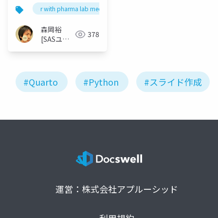
r with pharma lab meetup 1
森岡裕
378
[SASユー
ザー総会世
話人]
#Quarto
#Python
#スライド作成
運営：株式会社アプルーシッド