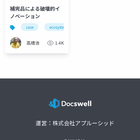
補完品による破壊的イ
ノベーション
case
ecosystem
complements
automobil
高橋浩
1.4K
運営：株式会社アプルーシッド