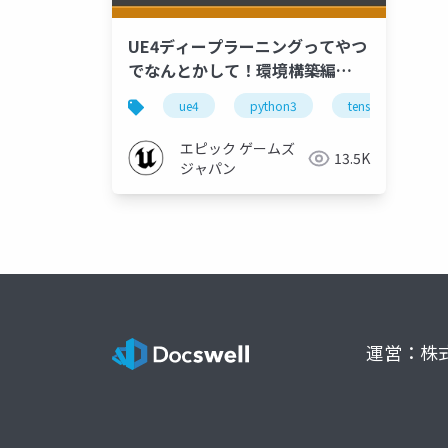
UE4ディープラーニングってやつ
でなんとかして！環境構築編
【Python3+TensorFlow】【第4
ue4
python3
tensorflow
回 UE4何でも勉強会 in 東京
2020】
エピック ゲームズ
13.5K
ジャパン
運営：株