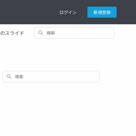
ログイン
新規登録
検索
てのスライド
検索