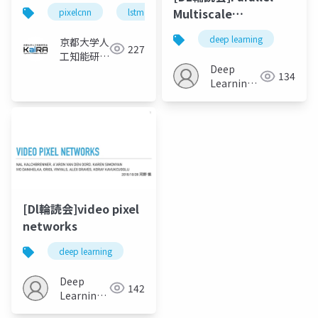
Multiscale
pixelcnn
lstm
Autoregressive
deep learning
京都大学人
Density Estimation
227
工知能研究
Deep
会KaiRA
134
Learning
JP
[Dl輪読会]video pixel
networks
deep learning
Deep
142
Learning
JP