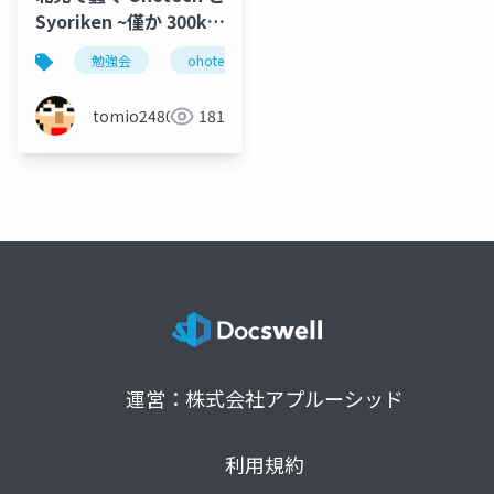
Syoriken ~僅か 300km
向こうの話~
勉強会
ohotech
syoriken
北見
o
tomio2480
181
運営：株式会社アプルーシッド
利用規約