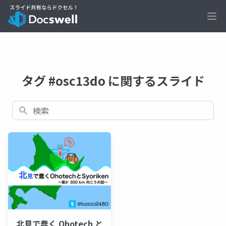
Ope
タグ #osc13do に関するスライド
検索
北見で蠢く Ohotech と