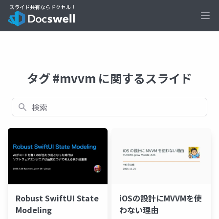
Ope
タグ #mvvm に関するスライド
検索
Robust SwiftUI State
iOSの設計にMVVMを使
Modeling
わない理由