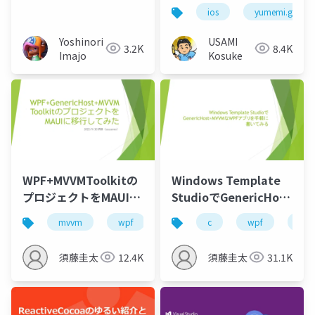
ios
yumemi.grow
Yoshinori
USAMI
3.2K
8.4K
Imajo
Kosuke
WPF+MVVMToolkitの
Windows Template
プロジェクトをMAUIに
StudioでGenericHost
移行してみた
＋MVVMなWPFアプリ
mvvm
wpf
maui
c
wpf
mv
を手軽に書いてみる
須藤圭太
12.4K
須藤圭太
31.1K