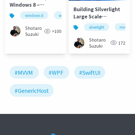
Windows 8 –
Building Silverlight
Architecture for
Large Scale
windows 8
windows azure
mvvm
rapid development
Application Using
of WinRT apps
silverlight
mvvm
Shotaro
MVVM
>100
Suzuki
Shotaro
172
Suzuki
#MVVM
#WPF
#SwiftUI
#GenericHost