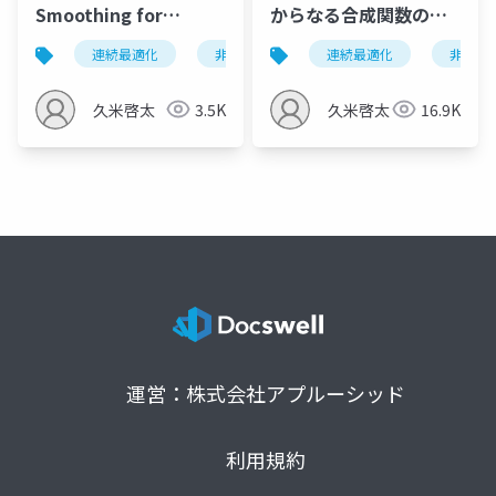
Smoothing for
からなる合成関数の最
Nonsmooth
適化のための可変平滑
連続最適化
非凸最適化
連続最適化
平滑化法
moreau
非凸最
Minimization of the
化法と信号処理応用
Sum of Three
久米啓太
3.5K
久米啓太
16.9K
Functions Including
Weakly Convex
Composite Function
運営：株式会社アプルーシッド
利用規約