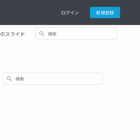
ログイン
新規登録
検索
てのスライド
検索