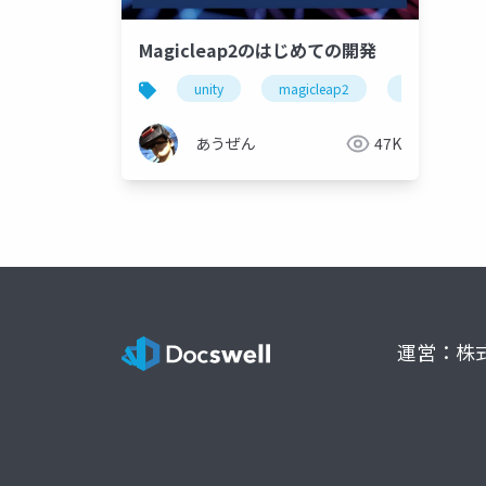
Magicleap2のはじめての開発
unity
magicleap2
ml2
あうぜん
47K
運営：株